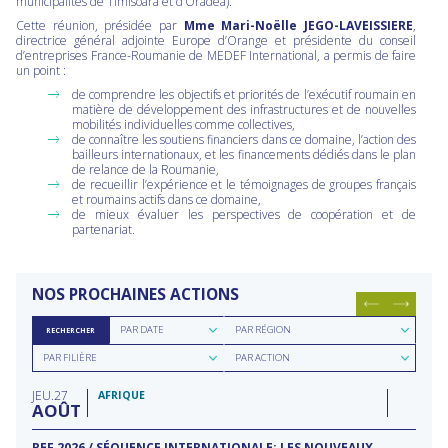
municipalités de Timisoara et d’Oradea).
Cette réunion, présidée par
Mme Mari-Noëlle JEGO-LAVEISSIERE
,
directrice général adjointe Europe d’Orange et présidente du conseil
d’entreprises France-Roumanie de MEDEF International, a permis de faire
un point :
de comprendre les objectifs et priorités de l’exécutif roumain en
matière de développement des infrastructures et de nouvelles
mobilités individuelles comme collectives,
de connaître les soutiens financiers dans ce domaine, l’action des
bailleurs internationaux, et les financements dédiés dans le plan
de relance de la Roumanie,
de recueillir l’expérience et le témoignages de groupes français
et roumains actifs dans ce domaine,
de mieux évaluer les perspectives de coopération et de
partenariat.
NOS PROCHAINES ACTIONS
Rechercher
Rechercher
PAR DATE
PAR RÉGION
RECHERCHER
par
par
Rechercher
Rechercher
date
région
PAR FILIÈRE
PAR ACTION
par
par
filière
type
JEU
27
d'action
AFRIQUE
AOÛT
REF 2026 / SÉQUENCE INTERNATIONALE: LES NOUVEAUX