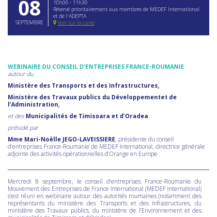
08
10h00 - 11h30
Réservé prioritairement aux membres de MEDEF International
et de l'ADEPTA
SEPTEMBRE
Voir sur la carte
WEBINAIRE DU CONSEIL D’ENTREPRISES FRANCE-ROUMANIE
autour du
Ministère des Transports et des Infrastructures,
Ministère des Travaux publics du Développementet de
l’Administration,
et des
Municipalités de Timisoara et d’Oradea
présidé par
Mme Mari-Noëlle JEGO-LAVEISSIERE
, présidente du conseil
d’entreprises France-Roumanie de MEDEF International, directrice générale
adjointe des activités opérationnelles d’Orange en Europe
Mercredi 8 septembre, le conseil d’entreprises France-Roumanie du
Mouvement des Entreprises de France International (MEDEF International)
s’est réuni en webinaire autour des autorités roumaines (notamment des
représentants du ministère des Transports et des Infrastructures, du
ministère des Travaux publics, du ministère de l’Environnement et des