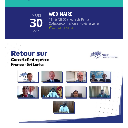
WEBINAIRE
MARDI
30
11h à 12h30 (heure de Paris)
Codes de connexion envoyés la veille
Voir sur la carte
MARS