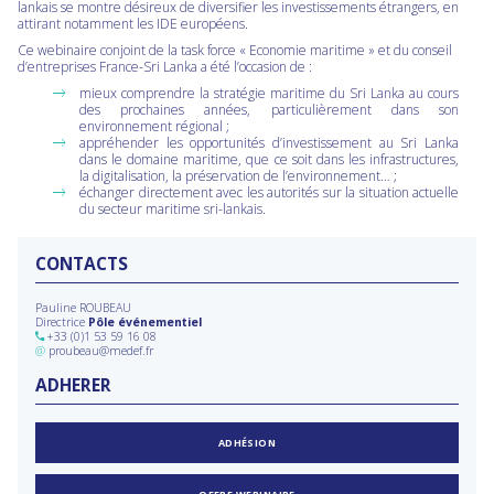
lankais se montre désireux de diversifier les investissements étrangers, en
attirant notamment les IDE européens.
Ce webinaire conjoint de la task force « Economie maritime » et du conseil
d’entreprises France-Sri Lanka a été l’occasion de :
mieux comprendre la stratégie maritime du Sri Lanka au cours
des prochaines années, particulièrement dans son
environnement régional ;
appréhender les opportunités d’investissement au Sri Lanka
dans le domaine maritime, que ce soit dans les infrastructures,
la digitalisation, la préservation de l’environnement… ;
échanger directement avec les autorités sur la situation actuelle
du secteur maritime sri-lankais.
CONTACTS
Pauline ROUBEAU
Directrice
Pôle événementiel
+33 (0)1 53 59 16 08
@
proubeau@medef.fr
ADHERER
ADHÉSION