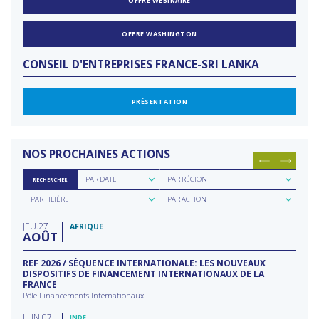
OFFRE WEBINAIRE
OFFRE WASHINGTON
CONSEIL D'ENTREPRISES FRANCE-SRI LANKA
PRÉSENTATION
NOS PROCHAINES ACTIONS
Rechercher
Rechercher
PAR DATE
PAR RÉGION
RECHERCHER
par
par
Rechercher
Rechercher
date
région
PAR FILIÈRE
PAR ACTION
par
par
filière
type
JEU
27
d'action
AFRIQUE
AOÛT
REF 2026 / SÉQUENCE INTERNATIONALE: LES NOUVEAUX
DISPOSITIFS DE FINANCEMENT INTERNATIONAUX DE LA
FRANCE
Pôle Financements Internationaux
LUN
07
INDE