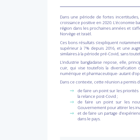
Dans une période de fortes incertitudes
croissance positive en 2020. L’économie b
région dans les prochaines années et s’aff
Norvège et Israël.
Ces bons résultats s’expliquent notammen
supérieur à 7% depuis 2016, et une augm
similaires à la période pré-Covid, sans toute
L’industrie bangladaise repose, elle, pri
cuir, qui vise toutefois la diversification
numérique et pharmaceutique- autant d’oppo
Dans ce contexte, cette réunion a permis de
de faire un point sur les priorités
la relance post-Covid ;
de faire un point sur les nouv
Gouvernement pour attirer les inv
et de faire un partage d’expérien
dans le pays.