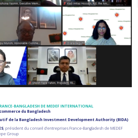
 FRANCE-BANGLADESH DE MEDEF INTERNATIONAL
u commerce du Bangladesh
if de la Bangladesh Investment Development Authority (BIDA)
ES
, président du conseil d’entreprises France-Bangladesh de MEDEF
etype Group