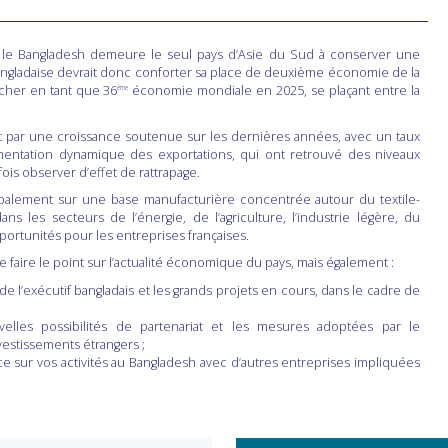
, le Bangladesh demeure le seul pays d’Asie du Sud à conserver une
angladaise devrait donc conforter sa place de deuxième économie de la
icher en tant que 36
économie mondiale en 2025, se plaçant entre la
ème
t par une croissance soutenue sur les dernières années, avec un taux
entation dynamique des exportations, qui ont retrouvé des niveaux
fois observer d’effet de rattrapage.
ncipalement sur une base manufacturière concentrée autour du textile-
 dans les secteurs de l’énergie, de l’agriculture, l’industrie légère, du
rtunités pour les entreprises françaises.
 faire le point sur l’actualité économique du pays, mais également :
 de l’exécutif bangladais et les grands projets en cours, dans le cadre de
elles possibilités de partenariat et les mesures adoptées par le
estissements étrangers ;
ce sur vos activités au Bangladesh avec d’autres entreprises impliquées