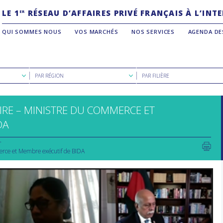
LE 1
RÉSEAU D’AFFAIRES PRIVÉ FRANÇAIS À L’IN
ER
QUI SOMMES NOUS
VOS MARCHÉS
NOS SERVICES
AGENDA DE
Rechercher
Rechercher
PAR RÉGION
PAR FILIÈRE
par
par
région
filière
IRE – MINISTRE DU COMMERCE ET
DA
erce et Membre exécutif de BIDA