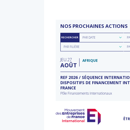
NOS PROCHAINES ACTIONS
Rechercher
Rec
PAR DATE
P
RECHERCHER
par
par
Rechercher
Rec
date
rég
PAR FILIÈRE
P
par
par
filière
typ
JEU
27
d'a
AFRIQUE
AOÛT
ECTEUR DE L’EAU À
REF 2026 / SÉQUENCE INTERNATI
DISPOSITIFS DE FINANCEMENT IN
FRANCE
rnational à Washington
Pôle Financements Internationaux
ÊTR