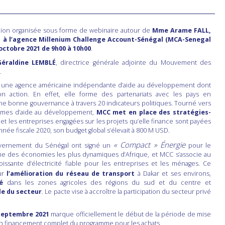
union organisée sous forme de webinaire autour de
Mme Arame FALL,
s à l’agence Millenium Challenge Account-Sénégal (MCA-Senegal
octobre 2021 de 9h00 à 10h00
.
éraldine LEMBLÉ
, directrice générale adjointe du Mouvement des
.
st une agence américaine indépendante d’aide au développement dont
n action. En effet, elle forme des partenariats avec les pays en
e bonne gouvernance à travers 20 indicateurs politiques. Tourné vers
ammes d’aide au développement,
MCC
met en place
des stratégies-
et les entreprises engagées sur les projets qu’elle finance sont payées
nnée fiscale 2020, son budget global s’élevait à 800 M USD.
« Compact » Énergie
vernement du Sénégal ont signé un
pour le
ne des économies les plus dynamiques d’Afrique, et MCC s’associe au
sante d’électricité fiable pour les entreprises et les ménages. Ce
sur
l’amélioration du réseau de transport
à Dakar et ses environs,
ité
dans les zones agricoles des régions du sud et du centre et
le du secteur
. Le pacte vise à accroître la participation du secteur privé
 septembre 2021
marque officiellement le début de la période de mise
un financement complet du programme pour les achats.