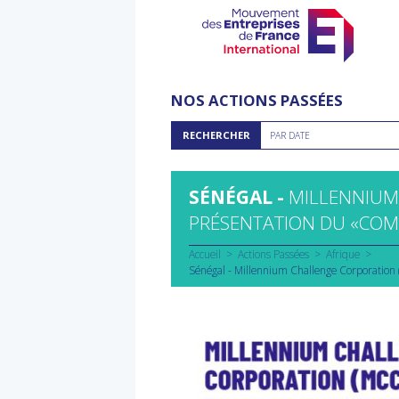
Aller
au
NOS ACTIONS PASSÉES
contenu
Rechercher
RECHERCHER
PAR DATE
par
date
SÉNÉGAL -
MILLENNIUM
PRÉSENTATION DU «COM
Accueil
Actions Passées
Afrique
Sénégal - Millennium Challenge Corporation 