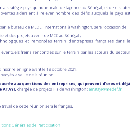
r la stratégie-pays quinquennale de l’agence au Sénégal, et de discuter
vantes aideraient à relever nombre des défis auxquels le pays est
ar le bureau de MEDEF International à Washington, sera l’occasion de :
égie et des projets à venir de MCC au Sénégal ;
hnologiques et remontées terrain d’entreprises françaises dans le
 éventuels freins rencontrés sur le terrain par les acteurs du secteur
nscrire en ligne avant le 18 octobre 2021.
nvoyés la veille de la réunion.
sacrée aux questions des entreprises, qui peuvent d’ores et déjà
e ATAYI,
chargée de projets IFIs de Washington :
amatayi@medef.fr
 travail de cette réunion sera le français.
itions Générales de Participation