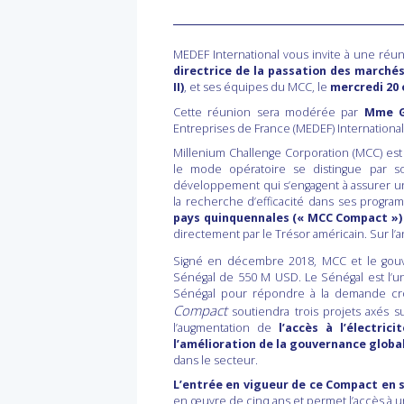
MEDEF International vous invite à une ré
directrice de la passation des marché
II)
, et ses équipes du MCC, le
mercredi 20 
Cette réunion sera modérée par
Mme G
Entreprises de France (MEDEF) International
Millenium Challenge Corporation (MCC) e
le mode opératoire se distingue par so
développement qui s’engagent à assurer un
la recherche d’efficacité dans ses progr
pays
quinquennales
(« MCC Compact »)
directement par le Trésor américain. Sur l’a
Signé en décembre 2018, MCC et le gou
Sénégal de 550 M USD. Le Sénégal est l’u
Sénégal pour répondre à la demande crois
Compact
soutiendra trois projets axés 
l’augmentation de
l’accès à l’électric
l’amélioration de la gouvernance globa
dans le secteur.
L’entrée en vigueur de ce Compact en
en œuvre de cinq ans et permet l’accès à 