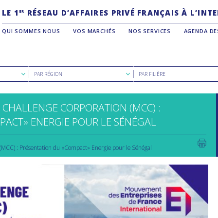
LE 1
RÉSEAU D’AFFAIRES PRIVÉ FRANÇAIS À L’IN
ER
QUI SOMMES NOUS
VOS MARCHÉS
NOS SERVICES
AGENDA DE
Rechercher
Rechercher
PAR RÉGION
PAR FILIÈRE
par
par
région
filière
 CHALLENGE CORPORATION (MCC) :
PACT» ENERGIE POUR LE SÉNÉGAL
(MCC) : Présentation du «Compact» Energie pour le Sénégal