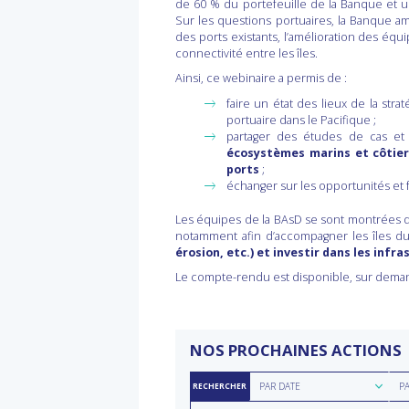
de 60 % du portefeuille de la Banque et 
Sur les questions portuaires, la Banque am
des ports existants, l’amélioration des équ
connectivité entre les îles.
Ainsi, ce webinaire a permis de :
faire un état des lieux de la str
portuaire dans le Pacifique ;
partager des études de cas et s
écosystèmes marins et côtier
ports
;
échanger sur les opportunités et f
Les équipes de la BAsD se sont montrées dé
notamment afin d’accompagner les îles d
érosion, etc.) et investir dans les infr
Le compte-rendu est disponible, sur dema
NOS PROCHAINES ACTIONS
Rechercher
Rec
PAR DATE
P
RECHERCHER
par
par
Rechercher
Rec