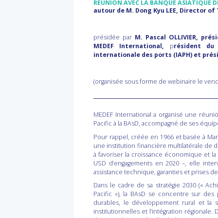
RÉUNION AVEC LA BANQUE ASIATIQUE D
autour de M. Dong Kyu LEE,
Director
of 
présidée par
M. Pascal OLLIVIER,
prés
MEDEF International,
p
résident du
internationale des ports (IAPH) et pré
(organisée sous forme de webinaire le vend
MEDEF International a organisé une réunio
Pacific à la BAsD, accompagné de ses équipe
Pour rappel, créée en 1966 et basée à Mani
une institution financière multilatérale d
à favoriser la croissance économique et la
USD d’engagements en 2020 –, elle interv
assistance technique, garanties et prises de 
Dans le cadre de sa stratégie 2030 (« Achi
Pacific »), la BAsD se concentre sur des p
durables, le développement rural et la s
institutionnelles et l’intégration régionale.