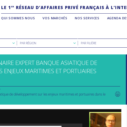
LE 1
RÉSEAU D’AFFAIRES PRIVÉ FRANÇAIS À L’IN
ER
QUI SOMMES NOUS
VOS MARCHÉS
NOS SERVICES
AGENDA DE
Rechercher
Rechercher
PAR RÉGION
PAR FILIÈRE
par
par
région
filière
NAIRE EXPERT BANQUE ASIATIQUE DE
 ENJEUX MARITIMES ET PORTUAIRES
atique de développement sur les enjeux maritimes et portuaires dans le