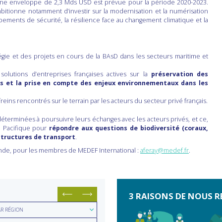
une enveloppe de 2,3 Mds USD est prévue pour la période 2020-2023.
bitionne notamment d’investir sur la modernisation et la numérisation
ipements de sécurité, la résilience face au changement climatique et la
atégie et des projets en cours de la BAsD dans les secteurs maritime et
olutions d’entreprises françaises actives sur la
préservation des
s et la prise en compte des enjeux environnementaux dans les
reins rencontrés sur le terrain par les acteurs du secteur privé français.
terminées à poursuivre leurs échanges avec les acteurs privés, et ce,
u Pacifique pour
répondre aux questions de biodiversité (coraux,
astructures de transport
.
nde, pour les membres de MEDEF International :
aferay@medef.fr
.
3 RAISONS DE NOUS R
hercher
AR RÉGION
hercher