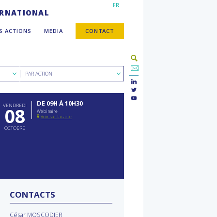
FR
TERNATIONAL
S ACTIONS
MEDIA
CONTACT
Rechercher
PAR ACTION
par
type
d'action
DE 09H À 10H30
VENDREDI
08
Webinaire
Voir sur la carte
OCTOBRE
CONTACTS
César MOSCODIER