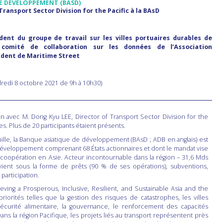
E DÉVELOPPEMENT (
BASD
)
Transport
Sector
Division for the Pacific à la
BAsD
ident
du groupe de travail sur les villes portuaires durables de
 comité de collaboration sur les données de l’Association
sident de Maritime Street
redi 8 octobre 2021 de 9h à 10h30)
n avec M. Dong Kyu LEE, Director of Transport Sector Division for the
s. Plus de 20 participants étaient présents.
lle, la Banque asiatique de développement (BAsD ; ADB en anglais) est
e développement comprenant 68 États actionnaires et dont le mandat vise
 coopération en Asie. Acteur incontournable dans la région – 31,6 Mds
ient sous la forme de prêts (90 % de ses opérations), subventions,
participation.
eving a Prosperous, Inclusive, Resilient, and Sustainable Asia and the
riorités telles que la gestion des risques de catastrophes, les villes
écurité alimentaire, la gouvernance, le renforcement des capacités
 Dans la région Pacifique, les projets liés au transport représentent près