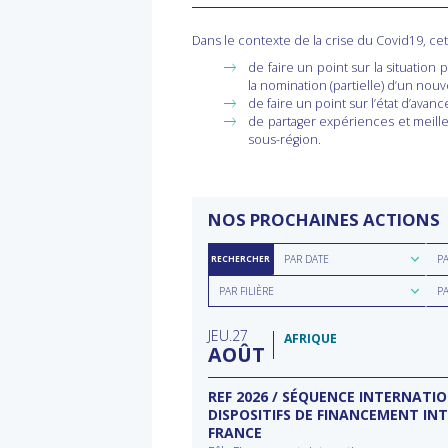
Dans le contexte de la crise du Covid19, cet
de faire un point sur la situation 
la nomination (partielle) d’un no
de faire un point sur l’état d’ava
de partager expériences et meille
sous-région.
NOS PROCHAINES ACTIONS
Rechercher
Rec
PAR DATE
P
RECHERCHER
par
par
Rechercher
Rec
date
rég
PAR FILIÈRE
P
par
par
filière
typ
JEU
27
d'a
AFRIQUE
AOÛT
ECTEUR DE L’EAU À
REF 2026 / SÉQUENCE INTERNATI
DISPOSITIFS DE FINANCEMENT IN
FRANCE
rnational à Washington