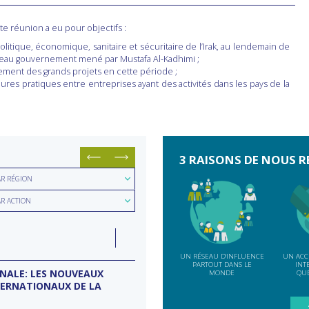
te réunion a eu pour objectifs :
politique, économique, sanitaire et sécuritaire de l’Irak, au lendemain de
uveau gouvernement mené par Mustafa Al-Kadhimi ;
ncement des grands projets en cette période ;
ures pratiques entre entreprises ayant des activités dans les pays de la
3 RAISONS DE NOUS R
hercher
AR RÉGION
hercher
ion
AR ACTION
e
LUN
07
ction
INDE
SEP
UN RÉSEAU D'INFLUENCE
UN ACC
PARTOUT DANS LE
INT
ONALE: LES NOUVEAUX
MISSION D’ENTREPRISES BANG
MONDE
QUE
TERNATIONAUX DE LA
Conseil d'entreprises France-Inde