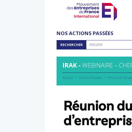
Aller
au
NOS ACTIONS PASSÉES
contenu
Rechercher
RECHERCHER
PAR DATE
par
date
IRAK -
WEBINAIRE – CHE
Accueil
Actions Passées
Proche et Moye