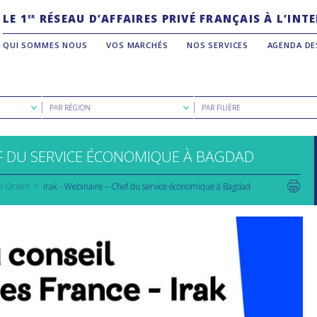
LE 1
RÉSEAU D’AFFAIRES PRIVÉ FRANÇAIS À L’IN
ER
QUI SOMMES NOUS
VOS MARCHÉS
NOS SERVICES
AGENDA DE
Rechercher
Rechercher
PAR RÉGION
PAR FILIÈRE
par
par
région
filière
F DU SERVICE ÉCONOMIQUE À BAGDAD
n Orient
Irak - Webinaire – Chef du service économique à Bagdad