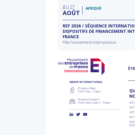
filière
typ
JEU
27
d'a
AFRIQUE
AOÛT
ECTEUR DE L’EAU À
REF 2026 / SÉQUENCE INTERNATI
DISPOSITIFS DE FINANCEMENT IN
FRANCE
rnational à Washington
Pôle Financements Internationaux
ÊTR
MEDEF INTERNATIONAL
20 avenue Rapp
QU
75007 Paris - France
N
55 avenue bosquet
75330 Paris Cedex 7 - France
NOT
NOT
NOT
NOT
NOS 
MON