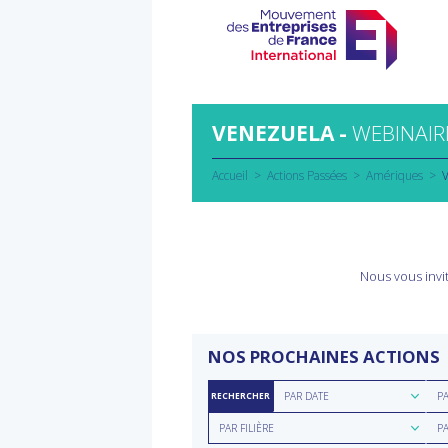
Aller
au
contenu
VENEZUELA -
WEBINAIR
Accueil
Actions Passées
Amériques
V
Nous vous invit
NOS PROCHAINES ACTIONS
Rechercher
Rec
PAR DATE
P
RECHERCHER
par
par
Rechercher
Rec
date
rég
PAR FILIÈRE
P
par
par