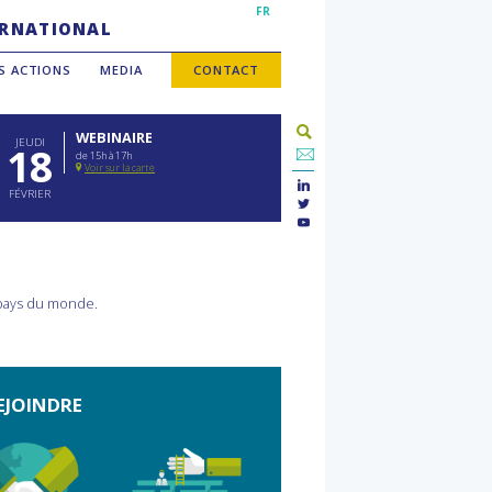
FR
TERNATIONAL
S ACTIONS
MEDIA
CONTACT
WEBINAIRE
JEUDI
18
de 15h à 17h
Voir sur la carte
FÉVRIER
 pays du monde.
EJOINDRE