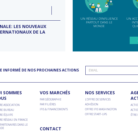
e
LUN
07
ction
INDE
SEP
UN RÉSEAU D'INFLUENCE
UN ACC
PARTOUT DANS LE
INT
ONALE: LES NOUVEAUX
MISSION D’ENTREPRISES BANG
MONDE
QUE
TERNATIONAUX DE LA
Conseil d'entreprises France-Inde
E INFORMÉ DE NOS PROCHAINES ACTIONS
I SOMMES
VOS MARCHÉS
NOS SERVICES
AG
OUS
AC
PAR GÉOGRAPHIE
L’OFFRE DE SERVICES
PAR FILIÈRES
ADHÉSION
RE ASSOCIATION
ACTIO
IFIS & FINANCEMENTS
OFFRE IFIS WASHINGTON
RE BUREAU
ACTIO
OFFRE START-UPS
RE ÉQUIPE
ÊTRE
RE RÉSEAU EN FRANCE
PARTENAIRES DANS LE
CONTACT
DE