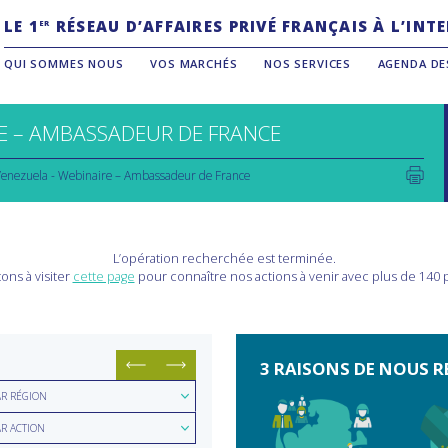
LE 1
RÉSEAU D’AFFAIRES PRIVÉ FRANÇAIS À L’IN
ER
QUI SOMMES NOUS
VOS MARCHÉS
NOS SERVICES
AGENDA DE
E – AMBASSADEUR DE FRANCE
enezuela - Webinaire – Ambassadeur de France
L’opération recherchée est terminée.
ons à visiter
cette page
pour connaître nos actions à venir avec plus de 140
3 RAISONS DE NOUS R
hercher
AR RÉGION
hercher
ion
AR ACTION