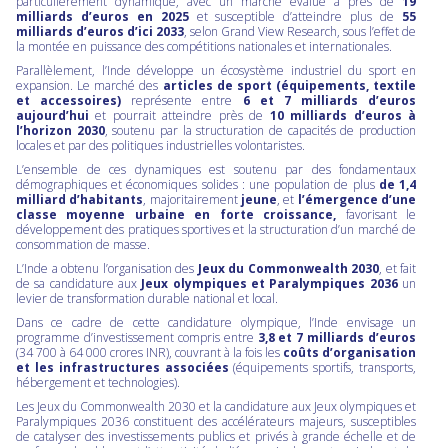
particulièrement dynamique, avec un marché évalué à près de
19
milliards d’euros en 2025
et susceptible d’atteindre plus de
55
milliards d’euros
d’ici
2033
, selon Grand View Research, sous l’effet de
la montée en puissance des compétitions nationales et internationales.
Parallèlement, l’Inde développe un écosystème industriel du sport en
expansion. Le marché des
articles de sport (équipements, textile
et accessoires)
représente entre
6 et 7 milliards d’euros
aujourd’hui
et pourrait atteindre près de
10 milliards d’euros à
l’horizon 2030
, soutenu par la structuration de capacités de production
locales et par des politiques industrielles volontaristes.
L’ensemble de ces dynamiques est soutenu par des fondamentaux
démographiques et économiques solides : une population de plus
de 1,4
milliard d’habitants
, majoritairement
jeune
, et
l’émergence d’une
classe moyenne urbaine en forte croissance,
favorisant le
développement des pratiques sportives et la structuration d’un marché de
consommation de masse.
L’Inde a obtenu l’organisation des
Jeux du Commonwealth 2030
, et fait
de sa candidature aux
Jeux olympiques et Paralympiques 2036
un
levier de transformation durable national et local.
Dans ce cadre de cette candidature olympique, l’Inde envisage un
programme d’investissement compris entre
3,8 et 7 milliards d’euros
(34 700 à 64 000 crores INR), couvrant à la fois les
coûts d’organisation
et les infrastructures associées
(équipements sportifs, transports,
hébergement et technologies).
Les Jeux du Commonwealth 2030 et la candidature aux Jeux olympiques et
Paralympiques 2036 constituent des accélérateurs majeurs, susceptibles
de catalyser des investissements publics et privés à grande échelle et de