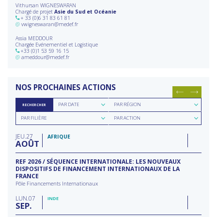
Vithursan WIGNESWARAN
Chargé de projet
Asie du Sud et Océanie
+ 33 (0)6 31 83 61 81
@
vwigneswaran@medef.fr
Assia MEDDOUR
Chargée Evénementiel et Logistique
+33 (0)1 53 59 16 15
@
ameddour@medef.fr
NOS PROCHAINES ACTIONS
Rechercher
Rechercher
PAR DATE
PAR RÉGION
RECHERCHER
par
par
Rechercher
Rechercher
date
région
PAR FILIÈRE
PAR ACTION
par
par
filière
type
JEU
27
d'action
AFRIQUE
AOÛT
REF 2026 / SÉQUENCE INTERNATIONALE: LES NOUVEAUX
DISPOSITIFS DE FINANCEMENT INTERNATIONAUX DE LA
FRANCE
Pôle Financements Internationaux
LUN
07
INDE
SEP