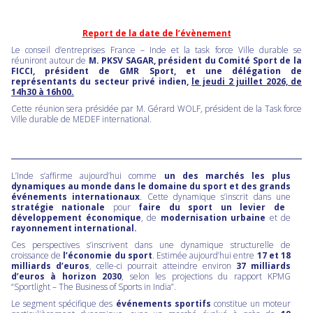
Report de la date de l’évènement
Le conseil d’entreprises France – Inde et la task force Ville durable se
réuniront autour de
M. PKSV SAGAR, président du Comité Sport de la
FICCI, président de GMR Sport, et une délégation de
représentants du secteur privé indien,
le jeudi 2 juillet 2026, de
14h30 à 16h00.
Cette réunion sera présidée par M. Gérard WOLF, président de la Task force
Ville durable de MEDEF international.
L’Inde s’affirme aujourd’hui comme
un des marchés les plus
dynamiques au monde dans le domaine du sport et des grands
événements internationaux
. Cette dynamique s’inscrit dans
une
stratégie nationale
pour
faire du sport un levier de
développement économique
, de
modernisation urbaine
et de
rayonnement international.
Ces perspectives s’inscrivent dans une dynamique structurelle de
croissance de
l’économie du sport
. Estimée aujourd’hui entre
17 et 18
milliards d’euros
, celle-ci pourrait atteindre environ
37 milliards
d’euros à horizon 2030
, selon les projections du rapport KPMG
“Sportlight – The Business of Sports in India”.
Le segment spécifique des
événements sportifs
constitue un moteur