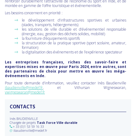
renforcer durablement l’attractivité de l’économie du sport en Inde, et de
montée en gamme de l’offre touristique et événementielle.
Les besoins concernent en priorité :
le développement d’infrastructures sportives et urbaines
(stades, transports, hébergements)
les solutions de ville durable et d’événementiel responsable
(énergie, eau, gestion des déchets solides, mobilité)
la fourniture d’équipements sportifs
la structuration de la pratique sportive (sport scolaire, amateur,
formation)
la digitalisation des événements et de l’expérience spectateur
Les entreprises françaises, riches des savoir-faire et
expertises mises en œuvre pour Paris 2024, entre autres, sont
des partenaires de choix pour mettre en œuvre les méga-
événements en Inde.
Pour toute demande d’information, veuillez contacter Inès Baudienville
ibaudienville@medef.fr
, et Vithursan Wigneswaran,
vwigneswaran@medef.fr
CONTACTS
Inès BAUDIENVILLE
Chargée de projets
Task Force Ville durable
+ 33 (0)1 53 59 16 33
@
ibaudienville@medef.fr