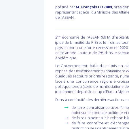
présidé par
M. François CORBIN
, préside
représentant spécial du Ministre des Affai
de l’ASEAN.
2
économie de l’ASEAN (69 M d’habitants)
ème
(plus de la moitié du PIB) et le frein au tou
pays a connu une forte récession en 2020 (
cette année – autour de 2% dans le scéna
épidémique.
Le Gouvernement thaïlandais a mis en pla
reprise des investissements (notamment da
quelques secteurs prioritaires (santé, numé
face à une concurrence régionale croissan
politique tendu (série de manifestations d
(notamment depuis le coup d’Etat au Myanmar
Dans la continuité des dernières actions men
de faire connaissance avec l’am
point sur le contexte politique e
de faire un point sur la relation b
de faire connaître et d’échange
restriction des déplacements inte