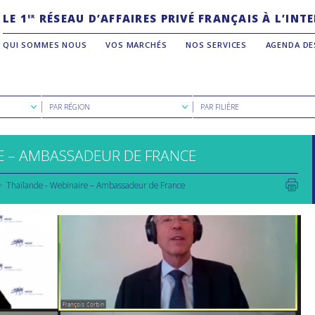
LE 1
RÉSEAU D’AFFAIRES PRIVÉ FRANÇAIS À L’IN
ER
QUI SOMMES NOUS
VOS MARCHÉS
NOS SERVICES
AGENDA DE
Rechercher
Rechercher
PAR RÉGION
PAR FILIÈRE
par
par
région
filière
E – AMBASSADEUR DE FRANCE
Thaïlande - Webinaire – Ambassadeur de France