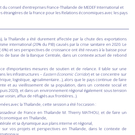
nt du conseil d’entreprises France-Thaïlande de MEDEF International et
res étrangères de la France pour les Relations économiques avec les pays
, la Thaïlande a été durement affectée par la chute des exportations
risme international (20% du PIB) causés par la crise sanitaire en 2020. Le
-6%) et ses perspectives de croissance ont été revues à la baisse pour
rio de base de la Banque Centrale, dans un contexte actuel de rebond
ce d’importantes mesures de soutien et de relance. Il table sur une
ns les infrastructures –
Eastern Economic Corridor
) et se concentre sur
rique, logistique, agroalimentaire…), alors que le pays continue de faire
te et au vieillissement de sa population, dans un contexte social et
epuis 2020), et dans un environnement régional également sous tension
 voisin, afflux de réfugiés aux frontières…).
ées avec la Thaïlande, cette session a été l’occasion :
bassadeur de France en Thaïlande M. Thierry MATHOU, et de faire un
t économique en Thaïlande,
ilatérale et sa dynamique aux plans interne et régional,
r sur vos projets et perspectives en Thaïlande, dans le contexte de
rnationaux.