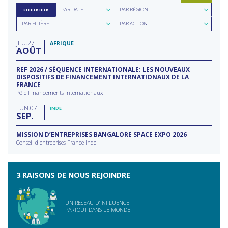
Rechercher
Rechercher
PAR DATE
PAR RÉGION
RECHERCHER
par
par
Rechercher
Rechercher
date
région
PAR FILIÈRE
PAR ACTION
par
par
filière
type
JEU
27
d'action
AFRIQUE
AOÛT
REF 2026 / SÉQUENCE INTERNATIONALE: LES NOUVEAUX
DISPOSITIFS DE FINANCEMENT INTERNATIONAUX DE LA
FRANCE
Pôle Financements Internationaux
LUN
07
INDE
SEP
MISSION D’ENTREPRISES BANGALORE SPACE EXPO 2026
Conseil d'entreprises France-Inde
3 RAISONS DE NOUS REJOINDRE
UN RÉSEAU D'INFLUENCE
PARTOUT DANS LE MONDE