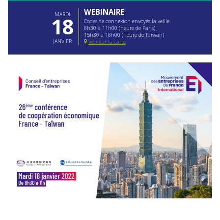
WEBINAIRE
MARDI
18
Codes de connexion envoyés la veille
8h30 à 11h00 (heure de Paris)
15h30 à 18h00 (heure de Taïwan)
JANVIER
Voir sur la carte