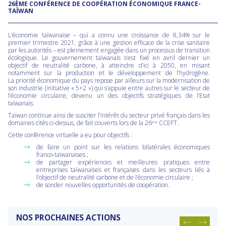
26ÈME CONFÉRENCE DE COOPÉRATION ÉCONOMIQUE FRANCE-
TAÏWAN
L’économie taïwanaise – qui a connu une croissance de 8,34% sur le
premier trimestre 2021, grâce à une gestion efficace de la crise sanitaire
par les autorités – est pleinement engagée dans un processus de transition
écologique. Le gouvernement taïwanais s’est fixé en avril dernier un
objectif de neutralité carbone, à atteindre d’ici à 2050, en misant
notamment sur la production et le développement de l’hydrogène.
La priorité économique du pays repose par ailleurs sur la modernisation de
son industrie (initiative « 5+2 ») qui s’appuie entre autres sur le secteur de
l’économie circulaire, devenu un des objectifs stratégiques de l’Etat
taïwanais.
Taïwan continue ainsi de susciter l’intérêt du secteur privé français dans les
domaines cités ci-dessus, de fait couverts lors de la 26
CCEFT.
ème
Cette conférence virtuelle a eu pour objectifs :
de faire un point sur les relations bilatérales économiques
franco-taïwanaises ;
de partager expériences et meilleures pratiques entre
entreprises taïwanaises et françaises dans les secteurs liés à
l’objectif de neutralité carbone et de l’économie circulaire ;
de sonder nouvelles opportunités de coopération.
NOS PROCHAINES ACTIONS