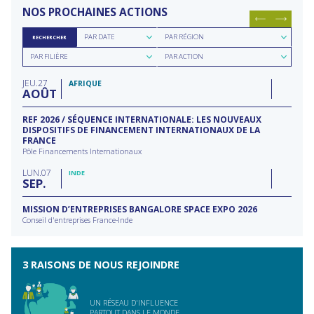
NOS PROCHAINES ACTIONS
Rechercher
Rechercher
PAR DATE
PAR RÉGION
RECHERCHER
par
par
Rechercher
Rechercher
date
région
PAR FILIÈRE
PAR ACTION
par
par
filière
type
JEU
27
d'action
AFRIQUE
AOÛT
REF 2026 / SÉQUENCE INTERNATIONALE: LES NOUVEAUX
DISPOSITIFS DE FINANCEMENT INTERNATIONAUX DE LA
FRANCE
Pôle Financements Internationaux
LUN
07
INDE
SEP
MISSION D’ENTREPRISES BANGALORE SPACE EXPO 2026
Conseil d'entreprises France-Inde
3 RAISONS DE NOUS REJOINDRE
UN RÉSEAU D'INFLUENCE
PARTOUT DANS LE MONDE