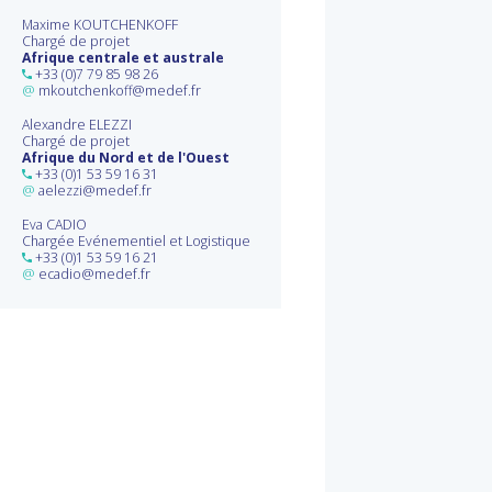
Maxime KOUTCHENKOFF
Chargé de projet
Afrique centrale et australe
+33 (0)7 79 85 98 26
@
mkoutchenkoff@medef.fr
Alexandre ELEZZI
Chargé de projet
Afrique du Nord et de l'Ouest
+33 (0)1 53 59 16 31
@
aelezzi@medef.fr
Eva CADIO
Chargée Evénementiel et Logistique
+33 (0)1 53 59 16 21
@
ecadio@medef.fr