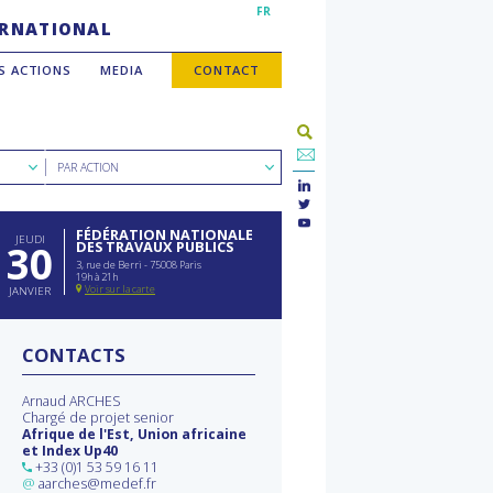
FR
TERNATIONAL
S ACTIONS
MEDIA
CONTACT
Rechercher
PAR ACTION
par
type
d'action
FÉDÉRATION NATIONALE
JEUDI
30
DES TRAVAUX PUBLICS
3, rue de Berri - 75008 Paris
19h à 21h
Voir sur la carte
JANVIER
CONTACTS
Arnaud ARCHES
Chargé de projet senior
Afrique de l'Est, Union africaine
et Index Up40
+33 (0)1 53 59 16 11
@
aarches@medef.fr