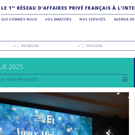
LE 1
RÉSEAU D’AFFAIRES PRIVÉ FRANÇAIS À L’IN
ER
QUI SOMMES NOUS
VOS MARCHÉS
NOS SERVICES
AGENDA DE
Rechercher
Rechercher
PAR RÉGION
PAR FILIÈRE
par
par
région
filière
UE 2025
que - Voeux Afrique 2025