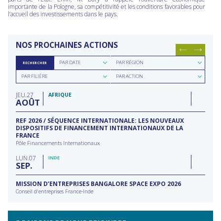
importante de la Pologne, sa compétitivité et les conditions favorables pour
l’accueil des investissements dans le pays.
NOS PROCHAINES ACTIONS
Rechercher
Rechercher
PAR DATE
PAR RÉGION
RECHERCHER
par
par
Rechercher
Rechercher
date
région
PAR FILIÈRE
PAR ACTION
par
par
filière
type
JEU
27
d'action
AFRIQUE
AOÛT
REF 2026 / SÉQUENCE INTERNATIONALE: LES NOUVEAUX
DISPOSITIFS DE FINANCEMENT INTERNATIONAUX DE LA
FRANCE
Pôle Financements Internationaux
LUN
07
INDE
SEP
MISSION D’ENTREPRISES BANGALORE SPACE EXPO 2026
Conseil d'entreprises France-Inde