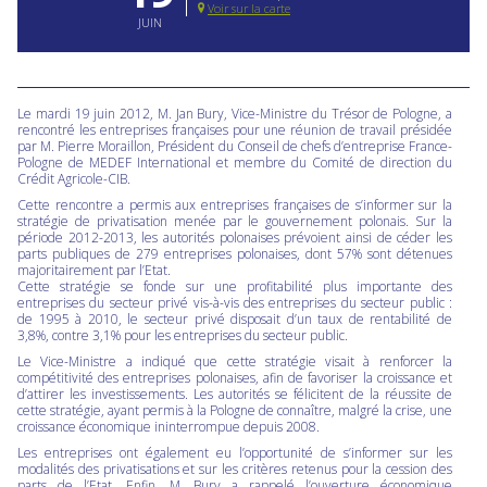
Voir sur la carte
JUIN
Le mardi 19 juin 2012, M. Jan Bury, Vice-Ministre du Trésor de Pologne, a
rencontré les entreprises françaises pour une réunion de travail présidée
par M. Pierre Moraillon, Président du Conseil de chefs d’entreprise France-
Pologne de MEDEF International et membre du Comité de direction du
Crédit Agricole-CIB.
Cette rencontre a permis aux entreprises françaises de s’informer sur la
stratégie de privatisation menée par le gouvernement polonais. Sur la
période 2012-2013, les autorités polonaises prévoient ainsi de céder les
parts publiques de 279 entreprises polonaises, dont 57% sont détenues
majoritairement par l’Etat.
Cette stratégie se fonde sur une profitabilité plus importante des
entreprises du secteur privé vis-à-vis des entreprises du secteur public :
de 1995 à 2010, le secteur privé disposait d’un taux de rentabilité de
3,8%, contre 3,1% pour les entreprises du secteur public.
Le Vice-Ministre a indiqué que cette stratégie visait à renforcer la
compétitivité des entreprises polonaises, afin de favoriser la croissance et
d’attirer les investissements. Les autorités se félicitent de la réussite de
cette stratégie, ayant permis à la Pologne de connaître, malgré la crise, une
croissance économique ininterrompue depuis 2008.
Les entreprises ont également eu l’opportunité de s’informer sur les
modalités des privatisations et sur les critères retenus pour la cession des
parts de l’Etat. Enfin, M. Bury a rappelé l’ouverture économique