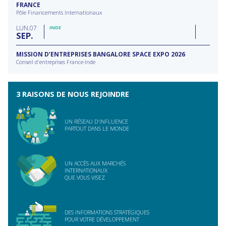
FRANCE
Pôle Financements Internationaux
LUN
07
INDE
SEP
MISSION D’ENTREPRISES BANGALORE SPACE EXPO 2026
Conseil d'entreprises France-Inde
3 RAISONS DE NOUS REJOINDRE
UN RÉSEAU D'INFLUENCE
PARTOUT DANS LE MONDE
UN ACCÈS AUX MARCHÉS
INTERNATIONAUX
QUE VOUS VISEZ
DES INFORMATIONS STRATÉGIQUES
POUR VOTRE DÉVELOPPEMENT