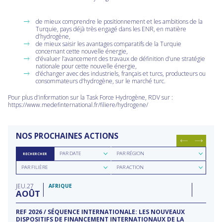
de mieux comprendre le positionnement et les ambitions de la
Turquie, pays déjà très engagé dans les ENR, en matière
d’hydrogène,
de mieux saisir les avantages comparatifs de la Turquie
concernant cette nouvelle énergie,
d’évaluer l’avancement des travaux de définition d’une stratégie
nationale pour cette nouvelle énergie,
d’échanger avec des industriels, français et turcs, producteurs ou
consommateurs d’hydrogène, sur le marché turc.
Pour plus d’information sur la Task Force Hydrogène, RDV sur :
https://www.medefinternational.fr/filiere/hydrogene/
NOS PROCHAINES ACTIONS
Rechercher
Rechercher
PAR DATE
PAR RÉGION
RECHERCHER
par
par
Rechercher
Rechercher
date
région
PAR FILIÈRE
PAR ACTION
par
par
filière
type
JEU
27
d'action
AFRIQUE
AOÛT
REF 2026 / SÉQUENCE INTERNATIONALE: LES NOUVEAUX
DISPOSITIFS DE FINANCEMENT INTERNATIONAUX DE LA