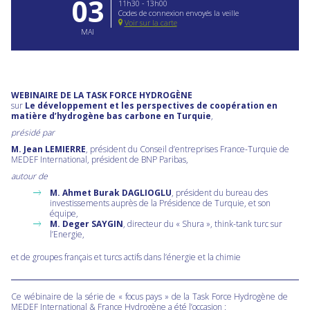
03
11h30 - 13h00
Codes de connexion envoyés la veille
Voir sur la carte
MAI
WEBINAIRE DE LA TASK FORCE HYDROGÈNE
sur
Le développement et les perspectives de coopération en
matière d’hydrogène bas carbone en Turquie
,
présidé par
M. Jean LEMIERRE
, président du Conseil d’entreprises France-Turquie de
MEDEF International, président de BNP Paribas,
autour de
M. Ahmet Burak DAGLIOGLU
, président du bureau des
investissements auprès de la Présidence de Turquie, et son
équipe,
M. Deger SAYGIN
, directeur du « Shura », think-tank turc sur
l’Energie,
et de groupes français et turcs actifs dans l’énergie et la chimie
Ce wébinaire de la série de « focus pays » de la Task Force Hydrogène de
MEDEF International & France Hydrogène a été l’occasion :