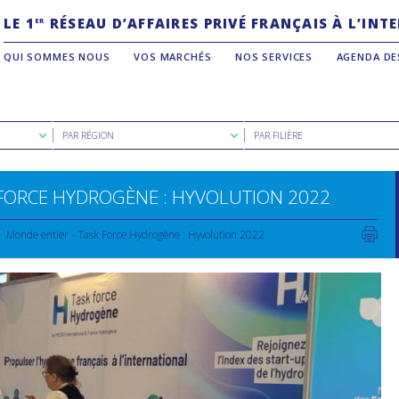
LE 1
RÉSEAU D’AFFAIRES PRIVÉ FRANÇAIS À L’IN
ER
QUI SOMMES NOUS
VOS MARCHÉS
NOS SERVICES
AGENDA DE
Rechercher
Rechercher
PAR RÉGION
PAR FILIÈRE
par
par
région
filière
FORCE HYDROGÈNE : HYVOLUTION 2022
Monde entier - Task Force Hydrogène : Hyvolution 2022