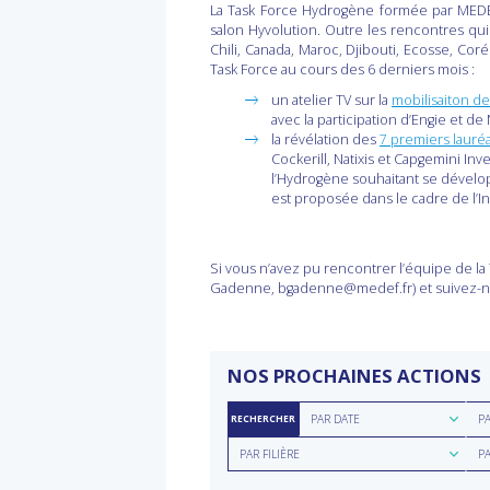
La Task Force Hydrogène formée par MEDEF
salon Hyvolution. Outre les rencontres qui
Chili, Canada, Maroc, Djibouti, Ecosse, Coré
Task Force au cours des 6 derniers mois :
un atelier TV sur la
mobilisaiton de
avec la participation d’Engie et de 
la révélation des
7 premiers lauréa
Cockerill, Natixis et Capgemini In
l’Hydrogène souhaitant se développ
est proposée dans le cadre de l’I
Si vous n’avez pu rencontrer l’équipe de la
Gadenne, bgadenne@medef.fr) et suivez-
NOS PROCHAINES ACTIONS
Rechercher
Rec
PAR DATE
P
RECHERCHER
par
par
Rechercher
Rec
date
rég
PAR FILIÈRE
P
par
par
filière
typ