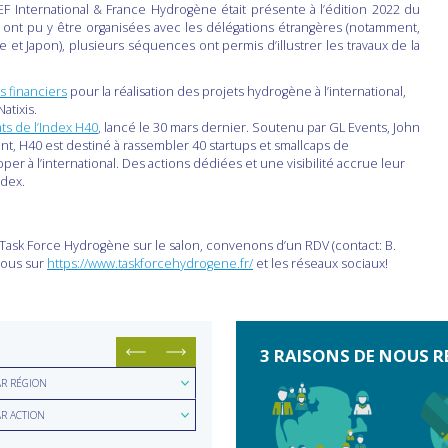
 International & France Hydrogène était présente à l’édition 2022 du
 ont pu y être organisées avec les délégations étrangères (notamment,
e et Japon), plusieurs séquences ont permis d’illustrer les travaux de la
s financiers
pour la réalisation des projets hydrogène à l’international,
Natixis.
ts de l’Index H40
, lancé le 30 mars dernier. Soutenu par GL Events, John
vent, H40 est destiné à rassembler 40 startups et smallcaps de
er à l’international. Des actions dédiées et une visibilité accrue leur
ndex.
 Task Force Hydrogène sur le salon, convenons d’un RDV (contact: B.
nous sur
https://www.taskforcehydrogene.fr/
et les réseaux sociaux!
3 RAISONS DE NOUS R
hercher
AR RÉGION
hercher
ion
AR ACTION
e