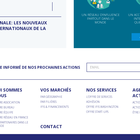
LUN
07
ction
INDE
SEP
UN RÉSEAU D'INFLUENCE
UN ACC
PARTOUT DANS LE
INT
ONALE: LES NOUVEAUX
MISSION D’ENTREPRISES BANG
MONDE
QUE
TERNATIONAUX DE LA
Conseil d'entreprises France-Inde
E INFORMÉ DE NOS PROCHAINES ACTIONS
I SOMMES
VOS MARCHÉS
NOS SERVICES
AG
OUS
AC
PAR GÉOGRAPHIE
L’OFFRE DE SERVICES
PAR FILIÈRES
ADHÉSION
RE ASSOCIATION
ACTIO
IFIS & FINANCEMENTS
OFFRE IFIS WASHINGTON
RE BUREAU
ACTIO
OFFRE START-UPS
RE ÉQUIPE
ÊTRE
RE RÉSEAU EN FRANCE
PARTENAIRES DANS LE
CONTACT
DE