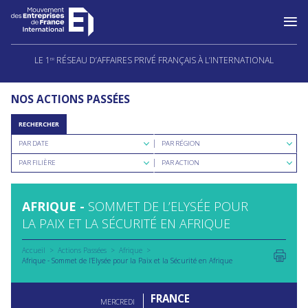
Aller
au
LE 1
RÉSEAU D’AFFAIRES PRIVÉ FRANÇAIS À L’INTERNATIONAL
ER
contenu
NOS ACTIONS PASSÉES
RECHERCHER
Rechercher
Rechercher
PAR DATE
PAR RÉGION
par
par
Rechercher
Rechercher
date
région
PAR FILIÈRE
PAR ACTION
par
par
filière
type
d'action
AFRIQUE -
SOMMET DE L’ELYSÉE POUR
LA PAIX ET LA SÉCURITÉ EN AFRIQUE
Accueil
Actions Passées
Afrique
Afrique - Sommet de l’Elysée pour la Paix et la Sécurité en Afrique
FRANCE
MERCREDI