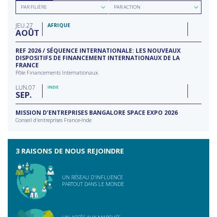
Rechercher
Rechercher
date
région
PAR FILIÈRE
PAR ACTION
par
par
filière
type
JEU
27
d'action
AFRIQUE
AOÛT
REF 2026 / SÉQUENCE INTERNATIONALE: LES NOUVEAUX
DISPOSITIFS DE FINANCEMENT INTERNATIONAUX DE LA
FRANCE
Pôle Financements Internationaux
LUN
07
INDE
SEP
MISSION D’ENTREPRISES BANGALORE SPACE EXPO 2026
Conseil d'entreprises France-Inde
3 RAISONS DE NOUS REJOINDRE
UN RÉSEAU D'INFLUENCE
PARTOUT DANS LE MONDE