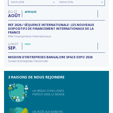
Rechercher
Rechercher
date
région
PAR FILIÈRE
PAR ACTION
par
par
filière
type
JEU
27
d'action
AFRIQUE
AOÛT
REF 2026 / SÉQUENCE INTERNATIONALE: LES NOUVEAUX
DISPOSITIFS DE FINANCEMENT INTERNATIONAUX DE LA
FRANCE
Pôle Financements Internationaux
LUN
07
INDE
SEP
MISSION D’ENTREPRISES BANGALORE SPACE EXPO 2026
Conseil d'entreprises France-Inde
3 RAISONS DE NOUS REJOINDRE
UN RÉSEAU D'INFLUENCE
PARTOUT DANS LE MONDE
UN ACCÈS AUX MARCHÉS