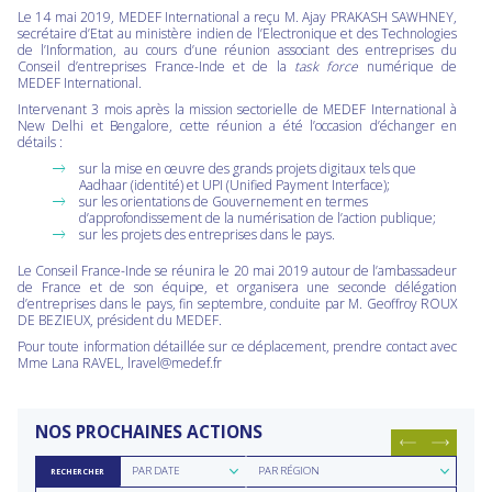
Le 14 mai 2019, MEDEF International a reçu M. Ajay PRAKASH SAWHNEY,
secrétaire d’Etat au ministère indien de l’Electronique et des Technologies
de l’Information, au cours d’une réunion associant des entreprises du
Conseil d’entreprises France-Inde et de la
task force
numérique de
MEDEF International.
Intervenant 3 mois après la mission sectorielle de MEDEF International à
New Delhi et Bengalore, cette réunion a été l’occasion d’échanger en
détails :
sur la mise en œuvre des grands projets digitaux tels que
Aadhaar (identité) et UPI (Unified Payment Interface);
sur les orientations de Gouvernement en termes
d’approfondissement de la numérisation de l’action publique;
sur les projets des entreprises dans le pays.
Le Conseil France-Inde se réunira le 20 mai 2019 autour de l’ambassadeur
de France et de son équipe, et organisera une seconde délégation
d’entreprises dans le pays, fin septembre, conduite par M. Geoffroy ROUX
DE BEZIEUX, président du MEDEF.
Pour toute information détaillée sur ce déplacement, prendre contact avec
Mme Lana RAVEL, lravel@medef.fr
NOS PROCHAINES ACTIONS
Rechercher
Rechercher
PAR DATE
PAR RÉGION
RECHERCHER
par
par