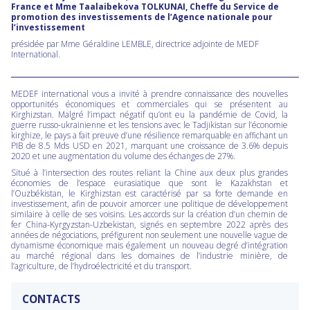
France et
Mme Taalaibekova TOLKUNAI, Cheffe du Service de
promotion des investissements de l’Agence
nationale pour
l’investissement
présidée par Mme Géraldine LEMBLE, directrice adjointe de MEDF
International.
MEDEF international vous a invité à prendre connaissance des nouvelles
opportunités économiques et commerciales qui se présentent au
Kirghizstan. Malgré l’impact négatif qu’ont eu la pandémie de Covid, la
guerre russo-ukrainienne et les tensions avec le Tadjikistan sur l’économie
kirghize, le pays a fait preuve d’une résilience remarquable en affichant un
PIB de 8.5 Mds USD en 2021, marquant une croissance de 3.6% depuis
2020 et une augmentation du volume des échanges de 27%.
Situé à l’intersection des routes reliant la Chine aux deux plus grandes
économies de l’espace eurasiatique que sont le Kazakhstan et
l’Ouzbékistan, le Kirghizstan est caractérisé par sa forte demande en
investissement, afin de pouvoir amorcer une politique de développement
similaire à celle de ses voisins. Les accords sur la création d’un chemin de
fer China-Kyrgyzstan-Uzbekistan, signés en septembre 2022 après des
années de négociations, préfigurent non seulement une nouvelle vague de
dynamisme économique mais également un nouveau degré d’intégration
au marché régional dans les domaines de l’industrie minière, de
l’agriculture, de l’hydroélectricité et du transport.
CONTACTS