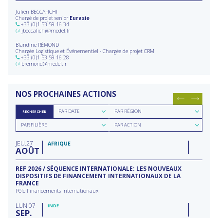
Julien BECCAFICHI
Chargé de projet senior
Eurasie
+33 (0)1 53 59 16 34
@
jbeccafichi@medef.fr
Blandine RÉMOND
Chargée Logistique et Événementiel - Chargée de projet CRM
+33 (0)1 53 59 16 28
@
bremond@medef.fr
NOS PROCHAINES ACTIONS
Rechercher
Rechercher
PAR DATE
PAR RÉGION
RECHERCHER
par
par
Rechercher
Rechercher
date
région
PAR FILIÈRE
PAR ACTION
par
par
filière
type
JEU
27
d'action
AFRIQUE
AOÛT
REF 2026 / SÉQUENCE INTERNATIONALE: LES NOUVEAUX
DISPOSITIFS DE FINANCEMENT INTERNATIONAUX DE LA
FRANCE
Pôle Financements Internationaux
LUN
07
INDE
SEP