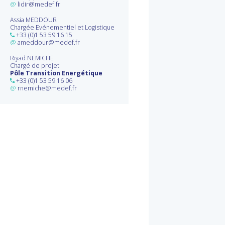
@
lidir@medef.fr
Assia MEDDOUR
Chargée Evénementiel et Logistique
+33 (0)1 53 59 16 15
@
ameddour@medef.fr
Riyad NEMICHE
Chargé de projet
Pôle Transition Energétique
+33 (0)1 53 59 16 06
@
rnemiche@medef.fr