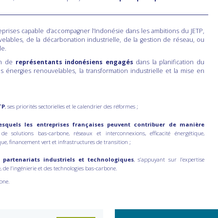
prises capable d’accompagner l’Indonésie dans les ambitions du JETP,
velables, de la décarbonation industrielle, de la gestion de réseau, ou
le.
on de
représentants indonésiens engagés
dans la planification du
énergies renouvelables, la transformation industrielle et la mise en
TP
, ses priorités sectorielles et le calendrier des réformes ;
esquels les entreprises françaises peuvent contribuer de manière
 solutions bas-carbone, réseaux et interconnexions, efficacité énergétique,
rique, financement vert et infrastructures de transition ;
 partenariats industriels et technologiques
, s’appuyant sur l’expertise
, de l’ingénierie et des technologies bas-carbone.
rbone.