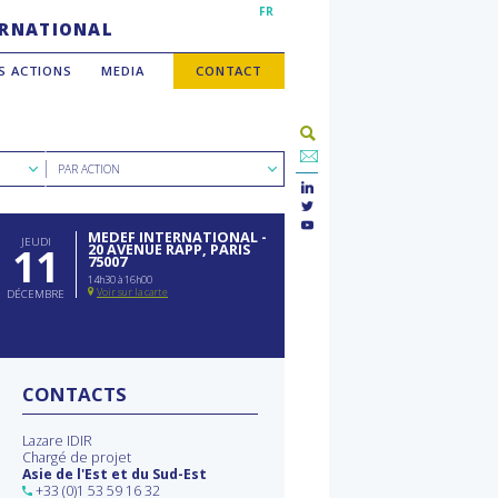
FR
TERNATIONAL
S ACTIONS
MEDIA
CONTACT
Rechercher
PAR ACTION
par
type
d'action
MEDEF INTERNATIONAL -
JEUDI
11
20 AVENUE RAPP, PARIS
75007
14h30 à 16h00
Voir sur la carte
DÉCEMBRE
CONTACTS
Lazare IDIR
Chargé de projet
Asie de l'Est et du Sud-Est
+33 (0)1 53 59 16 32