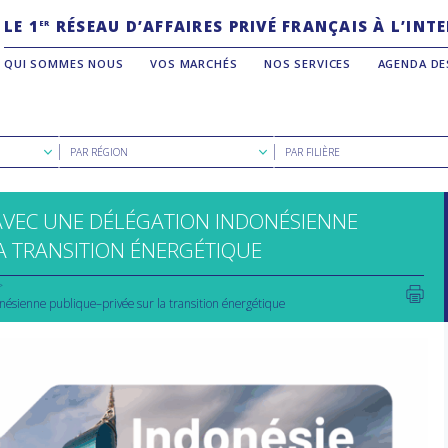
LE 1
RÉSEAU D’AFFAIRES PRIVÉ FRANÇAIS À L’IN
ER
QUI SOMMES NOUS
VOS MARCHÉS
NOS SERVICES
AGENDA DE
Rechercher
Rechercher
PAR RÉGION
PAR FILIÈRE
par
par
région
filière
AVEC UNE DÉLÉGATION INDONÉSIENNE
A TRANSITION ÉNERGÉTIQUE
nésienne publique–privée sur la transition énergétique