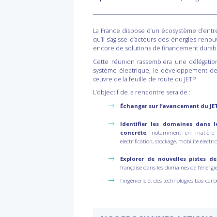
La France dispose d’un écosystème d’entre
qu’il s’agisse d’acteurs des énergies renou
encore de solutions de financement durab
Cette réunion rassemblera une délégati
système électrique, le développement des 
œuvre de la feuille de route du JETP.
L’objectif de la rencontre sera de :
Échanger sur l’avancement du JE
Identifier les domaines dans l
concrète
, notamment en matière de
électrification, stockage, mobilité élect
Explorer de nouvelles pistes de
française dans les domaines de l’énergie
l’ingénierie et des technologies bas-ca