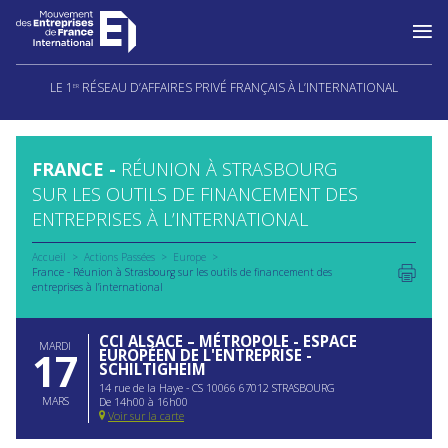
Aller
au
LE 1
RÉSEAU D’AFFAIRES PRIVÉ FRANÇAIS À L’INTERNATIONAL
ER
contenu
FRANCE -
RÉUNION À STRASBOURG
SUR LES OUTILS DE FINANCEMENT DES
ENTREPRISES À L’INTERNATIONAL
Accueil
Actions Passées
Europe
France - Réunion à Strasbourg sur les outils de financement des
entreprises à l’international
CCI ALSACE – MÉTROPOLE - ESPACE
MARDI
17
EUROPÉEN DE L'ENTREPRISE -
SCHILTIGHEIM
14 rue de la Haye - CS 10066 67012 STRASBOURG
MARS
De 14h00 à 16h00
Voir sur la carte