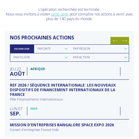
L’opération recherchée est terminée.
Nous vous invitons à visiter
cette page
pour connaître nos actions à venir avec
plus de 140 pays du monde.
NOS PROCHAINES ACTIONS
Rechercher
Rechercher
PAR DATE
PAR RÉGION
RECHERCHER
par
par
Rechercher
Rechercher
date
région
PAR FILIÈRE
PAR ACTION
par
par
filière
type
JEU
27
d'action
AFRIQUE
AOÛT
REF 2026 / SÉQUENCE INTERNATIONALE: LES NOUVEAUX
DISPOSITIFS DE FINANCEMENT INTERNATIONAUX DE LA
FRANCE
Pôle Financements Internationaux
LUN
07
INDE
SEP
MISSION D’ENTREPRISES BANGALORE SPACE EXPO 2026
Conseil d'entreprises France-Inde