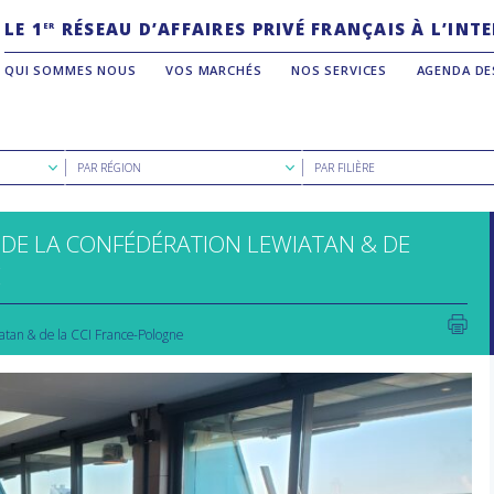
LE 1
RÉSEAU D’AFFAIRES PRIVÉ FRANÇAIS À L’IN
ER
QUI SOMMES NOUS
VOS MARCHÉS
NOS SERVICES
AGENDA DE
Rechercher
Rechercher
PAR RÉGION
PAR FILIÈRE
par
par
région
filière
 DE LA CONFÉDÉRATION LEWIATAN & DE
E
iatan & de la CCI France-Pologne