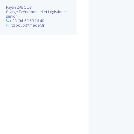
Rayan ZABOUBI
Chargé Evénementiel et Logistique
senior
+ 33 (0)1 53 59 16 40
@
rzaboubi@medef.fr