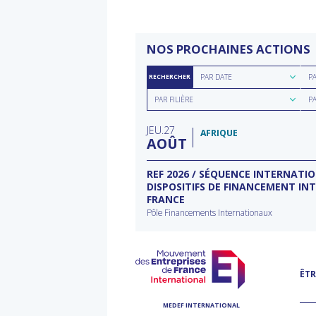
NOS PROCHAINES ACTIONS
Rechercher
Rec
PAR DATE
P
RECHERCHER
par
par
Rechercher
Rec
date
rég
PAR FILIÈRE
P
par
par
filière
typ
JEU
27
d'a
AFRIQUE
AOÛT
ECTEUR DE L’EAU À
REF 2026 / SÉQUENCE INTERNATI
DISPOSITIFS DE FINANCEMENT IN
FRANCE
rnational à Washington
Pôle Financements Internationaux
ÊTR
MEDEF INTERNATIONAL