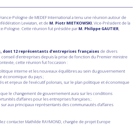
es France-Pologne de MEDEF International a tenu une réunion autour de
nfédération Lewiatan, et de
M. Piotr MIETKOWSKI
, Vice-Président de la
e-Pologne. Cette réunion fut présidée par
M. Philippe GAUTIER
,
s, dont 12 représentants d’entreprises françaises
de divers
u conseil d’entreprises depuis la prise de fonction du Premier ministre
texte, cette réunion fut l’occasion :
 politique interne et les nouveaux équilibres au sein du gouvernement
oire économique du pays ;
s et enjeux de l’exécutif polonais, sur le plan politique et économique
 que le changement de gouvernement aura sur les conditions
tunités d’affaires pour les entreprises françaises ;
 sur aux principaux représentants des communautés d’affaires
illez contacter Mathilde RAYMOND, chargée de projet Europe