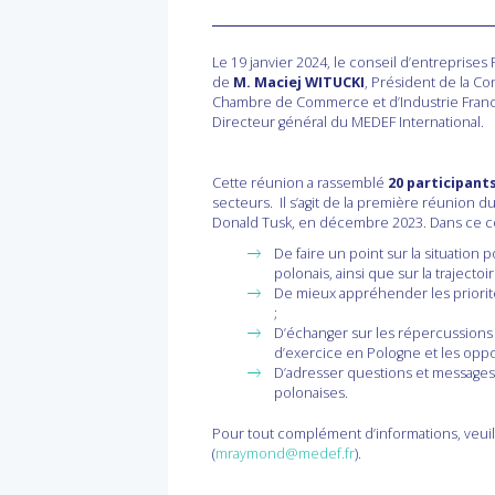
Le 19 janvier 2024, le conseil d’entrepris
de
M. Maciej WITUCKI
, Président de la Co
Chambre de Commerce et d’Industrie Franc
Directeur général du MEDEF International.
Cette réunion a rassemblé
20 participant
secteurs. Il s’agit de la première réunion d
Donald Tusk, en décembre 2023. Dans ce con
De faire un point sur la situation
polonais, ainsi que sur la traject
De mieux appréhender les priorité
;
D’échanger sur les répercussions
d’exercice en Pologne et les oppor
D’adresser questions et messages
polonaises.
Pour tout complément d’informations, veu
(
mraymond@medef.fr
).