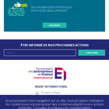
DES INFORMATIONS STRATÉGIQUES
POUR VOTRE DÉVELOPPEMENT
ADHÉRER
ÊTRE INFORMÉ DE NOS PROCHAINES ACTIONS
MEDEF INTERNATIONAL
20 avenue Rapp
75007 Paris - France
En poursuivant votre navigation sur ce site, vous acceptez l’utilisation
55 avenue bosquet
de cookies pour vous proposer des contenus adaptés à vos centres
75330 Paris Cedex 7 - France
d’intérêts.
Consulter la politique de confidentialités