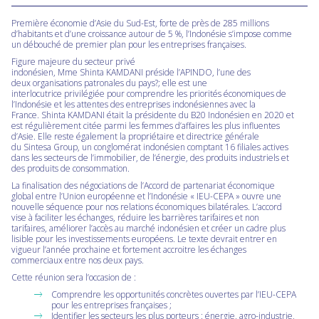
Première économie d’Asie du Sud-Est, forte de près de 285 millions
d’habitants et d’une croissance autour de 5 %, l’Indonésie s’impose comme
un débouché de premier plan pour les entreprises françaises.
Figure majeure du secteur privé
indonésien, Mme Shinta KAMDANI préside l’APINDO, l’une des
deux organisations patronales du pays?; elle est une
interlocutrice privilégiée pour comprendre les priorités économiques de
l’Indonésie et les attentes des entreprises indonésiennes avec la
France. Shinta KAMDANI était la présidente du B20 Indonésien en 2020 et
est régulièrement citée parmi les femmes d’affaires les plus influentes
d’Asie. Elle reste également la propriétaire et directrice générale
du Sintesa Group, un conglomérat indonésien comptant 16 filiales actives
dans les secteurs de l’immobilier, de l’énergie, des produits industriels et
des produits de consommation.
La finalisation des négociations de l’Accord de partenariat économique
global entre l’Union européenne et l’Indonésie « IEU-CEPA » ouvre une
nouvelle séquence pour nos relations économiques bilatérales. L’accord
vise à faciliter les échanges, réduire les barrières tarifaires et non
tarifaires, améliorer l’accès au marché indonésien et créer un cadre plus
lisible pour les investissements européens. Le texte devrait entrer en
vigueur l’année prochaine et fortement accroitre les échanges
commerciaux entre nos deux pays.
Cette réunion sera l’occasion de :
Comprendre les opportunités concrètes ouvertes par l’IEU-CEPA
pour les entreprises françaises ;
Identifier les secteurs les plus porteurs : énergie, agro-industrie,