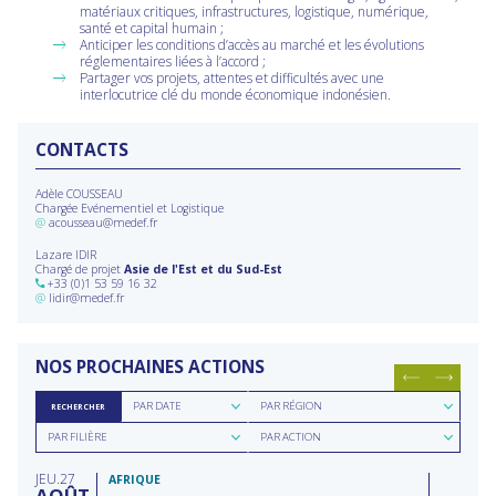
matériaux critiques, infrastructures, logistique, numérique,
santé et capital humain ;
Anticiper les conditions d’accès au marché et les évolutions
réglementaires liées à l’accord ;
Partager vos projets, attentes et difficultés avec une
interlocutrice clé du monde économique indonésien.
CONTACTS
Adèle COUSSEAU
Chargée Evénementiel et Logistique
@
acousseau@medef.fr
Lazare IDIR
Chargé de projet
Asie de l'Est et du Sud-Est
+33 (0)1 53 59 16 32
@
lidir@medef.fr
NOS PROCHAINES ACTIONS
Rechercher
Rechercher
PAR DATE
PAR RÉGION
RECHERCHER
par
par
Rechercher
Rechercher
date
région
PAR FILIÈRE
PAR ACTION
par
par
filière
type
JEU
27
d'action
AFRIQUE
AOÛT