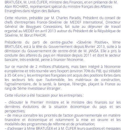
BRATUŠEK, M. Uroš ČUFER, ministre des Finances, et en présence de M.
Alain RICHARD, représentant spécial du ministre français des Affaires
Etrangères dans région des Balkans.
Cette réunion, présidée par M. Charles Paradis, Président du conseil de
chefs d’entreprises France-Slovénie de MEDEF International, Directeur
Général de Bouygues Concessions, fait suite au déjeuner de travail
organisé au MEDEF en avril 2013 autour du Président de la République de
Slovénie, M. Borut PAHOR.
Présidente du parti de centre-gauche «Slovénie Positive», Mme
BRATUŠEK, est à la tête du Gouvernement depuis février 2013, suite à la
démission du Gouvernement de centre-droit de M. JANŠA. Elle a pris la
conduite des affaires du pays en récession depuis 2011 et dont le secteur
bancaire, très endetté, peine à financer l’économie.
Sur ce marché de 2 millions d’habitants, mais bien intégré à l’économie
européenne et très tournée vers l’export (environ 70% du PIB, qui s’établit
à 35 G€ env.), les entreprises françaises ont acquis des positions fortes dans
les secteurs tels que l’automobile, les matériaux de construction,
l’agroalimentaire, de la santé, la banque, l’énergie, plaçant la France au
rang de 5ème investisseur étranger.
Cette réunion a été l’occasion pour les entreprises :
– d’écouter le Premier ministre et le ministre des finances sur les
dernières évolutions de la situation économique du pays et ses
perspectives;
– de mieux connaître les priorités de l’action gouvernementale en matière
financière et économique et notamment la mise en œuvre et les
modalités des programmes de réforme et de privatisation;
– d’adresser à Mme BRATUŠEK et à M. ČUFER leurs questions et messages