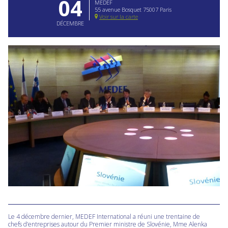
04
MEDEF
55 avenue Bosquet 75007 Paris
Voir sur la carte
DÉCEMBRE
Le 4 décembre dernier, MEDEF International a réuni une trentaine de
chefs d’entreprises autour du Premier ministre de Slovénie, Mme Alenka