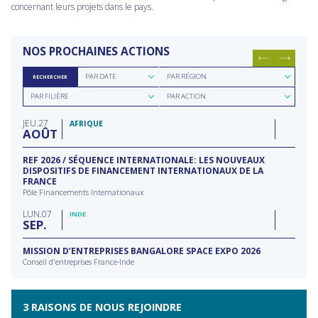
concernant leurs projets dans le pays.
NOS PROCHAINES ACTIONS
Rechercher
Rechercher
PAR DATE
PAR RÉGION
RECHERCHER
par
par
Rechercher
Rechercher
date
région
PAR FILIÈRE
PAR ACTION
par
par
filière
type
JEU
27
d'action
AFRIQUE
AOÛT
REF 2026 / SÉQUENCE INTERNATIONALE: LES NOUVEAUX
DISPOSITIFS DE FINANCEMENT INTERNATIONAUX DE LA
FRANCE
Pôle Financements Internationaux
LUN
07
INDE
SEP
MISSION D’ENTREPRISES BANGALORE SPACE EXPO 2026
Conseil d'entreprises France-Inde
3 RAISONS DE NOUS REJOINDRE