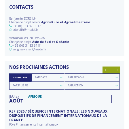
CONTACTS
Benjamin DOREILH
Chargé de projet senior
Agriculture et Agroalimentaire
+33 (0)1 53 59 16 17
@
bdoreilh@medef.fr
Vithursan WIGNESWARAN
Chargé de projet
Asie du Sud et Océanie
+ 33 (0)6 31 83 61 81
@
vwigneswaran@medef.fr
NOS PROCHAINES ACTIONS
Rechercher
Rechercher
PAR DATE
PAR RÉGION
RECHERCHER
par
par
Rechercher
Rechercher
date
région
PAR FILIÈRE
PAR ACTION
par
par
filière
type
JEU
27
d'action
AFRIQUE
AOÛT
REF 2026 / SÉQUENCE INTERNATIONALE: LES NOUVEAUX
DISPOSITIFS DE FINANCEMENT INTERNATIONAUX DE LA
FRANCE
Pôle Financements Internationaux