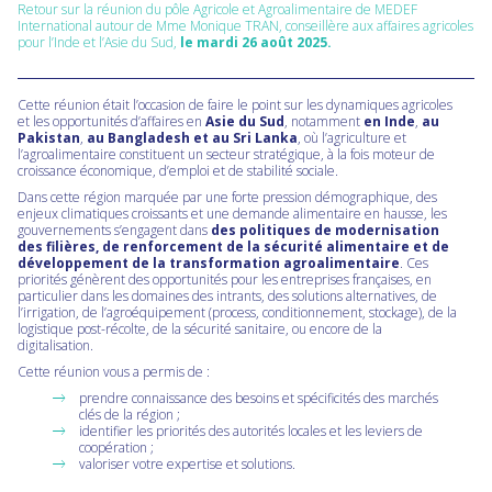
Retour sur la réunion du pôle Agricole et Agroalimentaire de MEDEF
International autour de Mme Monique TRAN, conseillère aux affaires agricoles
pour l’Inde et l’Asie du Sud,
le mardi 26 août 2025.
Cette réunion était l’occasion de faire le point sur les dynamiques agricoles
et les opportunités d’affaires en
Asie du Sud
, notamment
en Inde
,
au
Pakistan
,
au Bangladesh et au Sri Lanka
, où l’agriculture et
l’agroalimentaire constituent un secteur stratégique, à la fois moteur de
croissance économique, d’emploi et de stabilité sociale.
Dans cette région marquée par une forte pression démographique, des
enjeux climatiques croissants et une demande alimentaire en hausse, les
gouvernements s’engagent dans
des politiques de modernisation
des filières, de renforcement de la sécurité alimentaire et de
développement de la transformation agroalimentaire
. Ces
priorités génèrent des opportunités pour les entreprises françaises, en
particulier dans les domaines des intrants, des solutions alternatives, de
l’irrigation, de l’agroéquipement (process, conditionnement, stockage), de la
logistique post-récolte, de la sécurité sanitaire, ou encore de la
digitalisation.
Cette réunion vous a permis de :
prendre connaissance des besoins et spécificités des marchés
clés de la région ;
identifier les priorités des autorités locales et les leviers de
coopération ;
valoriser votre expertise et solutions.