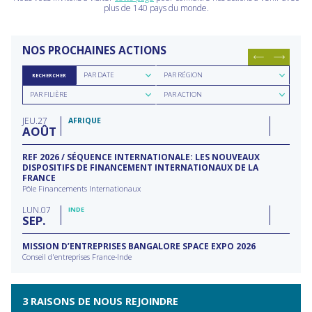
plus de 140 pays du monde.
NOS PROCHAINES ACTIONS
Rechercher
Rechercher
PAR DATE
PAR RÉGION
RECHERCHER
par
par
Rechercher
Rechercher
date
région
PAR FILIÈRE
PAR ACTION
par
par
filière
type
JEU
27
d'action
AFRIQUE
AOÛT
REF 2026 / SÉQUENCE INTERNATIONALE: LES NOUVEAUX
DISPOSITIFS DE FINANCEMENT INTERNATIONAUX DE LA
FRANCE
Pôle Financements Internationaux
LUN
07
INDE
SEP
MISSION D’ENTREPRISES BANGALORE SPACE EXPO 2026
Conseil d'entreprises France-Inde
3 RAISONS DE NOUS REJOINDRE