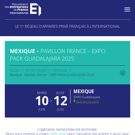
Aller
au
LE 1
RÉSEAU D’AFFAIRES PRIVÉ FRANÇAIS À L’INTERNATIONAL
ER
contenu
MEXIQUE -
PAVILLON FRANCE – EXPO
PACK GUADALAJARA 2025
Accueil
Actions Passées
Amériques
Mexique - Pavillon France – EXPO PACK GUADALAJARA 2025
MEXIQUE
MARDI
JEUDI
10
12
EXPO Guadalajara
Voir sur la carte
JUIN
JUIN
L’opération recherchée est terminée.
Nous vous invitons à visiter
cette page
pour connaître nos actions à venir avec