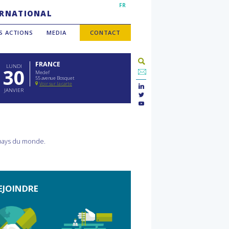
FR
TERNATIONAL
S ACTIONS
MEDIA
CONTACT
FRANCE
LUNDI
30
Medef
55 avenue Bosquet
Voir sur la carte
JANVIER
 pays du monde.
EJOINDRE