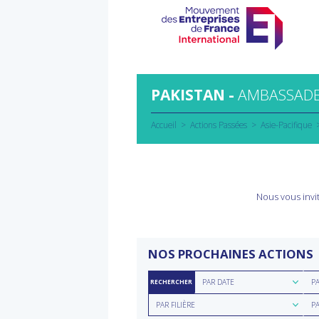
Aller
au
contenu
PAKISTAN -
AMBASSADE
Accueil
Actions Passées
Asie-Pacifique
Nous vous invit
NOS PROCHAINES ACTIONS
Rechercher
Rec
PAR DATE
P
RECHERCHER
par
par
Rechercher
Rec
date
rég
PAR FILIÈRE
P
par
par