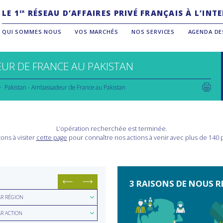
LE 1
RÉSEAU D’AFFAIRES PRIVÉ FRANÇAIS À L’IN
ER
QUI SOMMES NOUS
VOS MARCHÉS
NOS SERVICES
AGENDA DE
UR DE FRANCE AU PAKISTAN
Pakistan - Ambassadeur de France au Pakistan
L’opération recherchée est terminée.
ons à visiter
cette page
pour connaître nos actions à venir avec plus de 140
3 RAISONS DE NOUS R
hercher
AR RÉGION
hercher
ion
AR ACTION