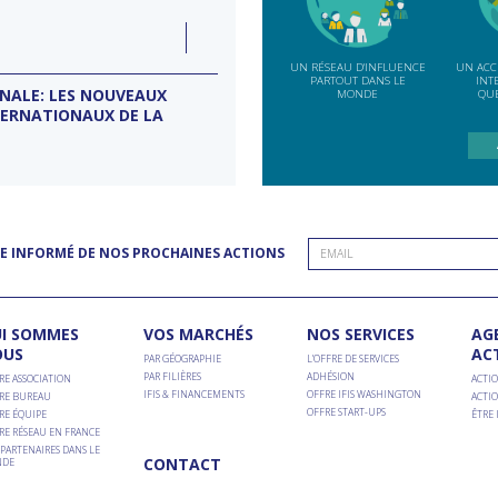
e
LUN
07
ction
INDE
SEP
UN RÉSEAU D'INFLUENCE
UN ACC
PARTOUT DANS LE
INT
ONALE: LES NOUVEAUX
MISSION D’ENTREPRISES BANG
MONDE
QUE
TERNATIONAUX DE LA
Conseil d'entreprises France-Inde
E INFORMÉ DE NOS PROCHAINES ACTIONS
I SOMMES
VOS MARCHÉS
NOS SERVICES
AG
OUS
AC
PAR GÉOGRAPHIE
L’OFFRE DE SERVICES
PAR FILIÈRES
ADHÉSION
RE ASSOCIATION
ACTIO
IFIS & FINANCEMENTS
OFFRE IFIS WASHINGTON
RE BUREAU
ACTIO
OFFRE START-UPS
RE ÉQUIPE
ÊTRE
RE RÉSEAU EN FRANCE
PARTENAIRES DANS LE
CONTACT
DE