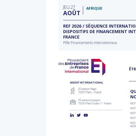
filière
typ
JEU
27
d'a
AFRIQUE
AOÛT
ECTEUR DE L’EAU À
REF 2026 / SÉQUENCE INTERNATI
DISPOSITIFS DE FINANCEMENT IN
FRANCE
rnational à Washington
Pôle Financements Internationaux
ÊTR
MEDEF INTERNATIONAL
20 avenue Rapp
QU
75007 Paris - France
N
55 avenue bosquet
75330 Paris Cedex 7 - France
NOT
NOT
NOT
NOT
NOS 
MON