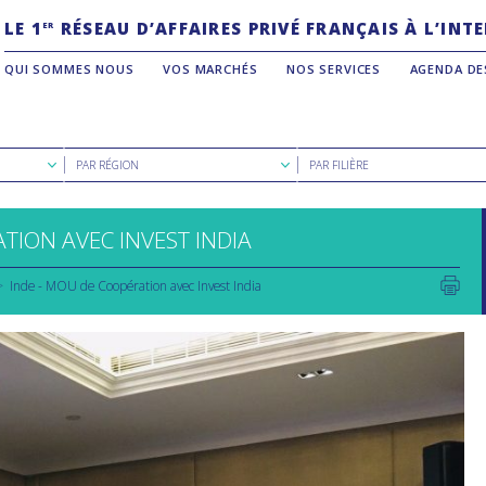
LE 1
RÉSEAU D’AFFAIRES PRIVÉ FRANÇAIS À L’IN
ER
QUI SOMMES NOUS
VOS MARCHÉS
NOS SERVICES
AGENDA DE
Rechercher
Rechercher
PAR RÉGION
PAR FILIÈRE
par
par
région
filière
ION AVEC INVEST INDIA
Inde - MOU de Coopération avec Invest India