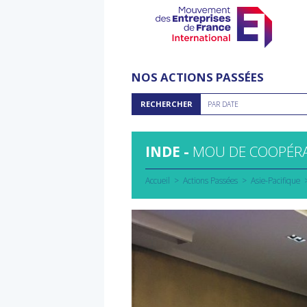
Aller
au
NOS ACTIONS PASSÉES
contenu
Rechercher
RECHERCHER
PAR DATE
par
date
INDE -
MOU DE COOPÉRAT
Accueil
Actions Passées
Asie-Pacifique