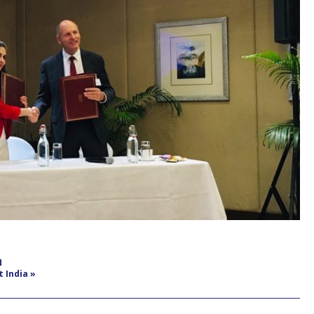
N
 India »