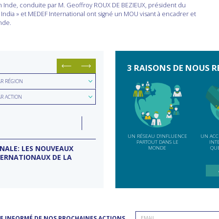
en Inde, conduite par M. Geoffroy ROUX DE BEZIEUX, président du
India » et MEDEF International ont signé un MOU visant à encadrer et
nde.
3 RAISONS DE NOUS R
hercher
AR RÉGION
hercher
ion
AR ACTION
e
LUN
07
ction
INDE
SEP
UN RÉSEAU D'INFLUENCE
UN ACC
PARTOUT DANS LE
INT
ONALE: LES NOUVEAUX
MISSION D’ENTREPRISES BANG
MONDE
QUE
TERNATIONAUX DE LA
Conseil d'entreprises France-Inde
E INFORMÉ DE NOS PROCHAINES ACTIONS