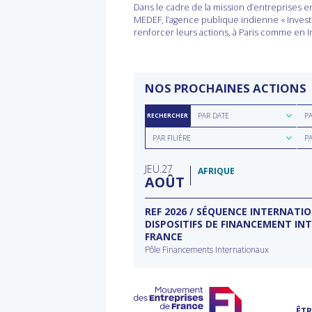
Dans le cadre de la mission d’entreprises 
MEDEF, l’agence publique indienne « Invest 
renforcer leurs actions, à Paris comme en I
NOS PROCHAINES ACTIONS
Rechercher
Rec
PAR DATE
P
RECHERCHER
par
par
Rechercher
Rec
date
rég
PAR FILIÈRE
P
par
par
filière
typ
JEU
27
d'a
AFRIQUE
AOÛT
ECTEUR DE L’EAU À
REF 2026 / SÉQUENCE INTERNATI
DISPOSITIFS DE FINANCEMENT IN
FRANCE
rnational à Washington
Pôle Financements Internationaux
ÊTR