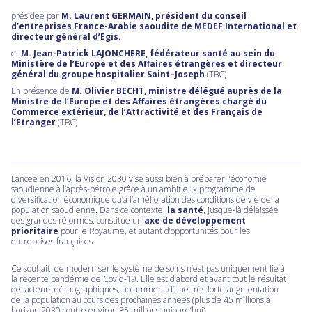
présidé
e
par
M.
Laurent GERMAIN
, président du
c
onseil
d’entreprises
France-Arabie saoudite
de MEDEF International
et
d
irecteur général
d’Egis.
et
M.
Jean-Patrick LAJONCHERE
,
f
édérateur santé au sein du
Ministère de l’Europe et des Affaires étrangères
et
d
irecteur
général du groupe hospitalier Saint
–
Joseph
(
TBC)
En présence de
M. Olivier BECHT, ministre délégué auprès de la
Ministre de l’Europe et des Affaires étrangères chargé du
Commerce extérieur, de l’Attractivité et des Français de
l’Etranger
(TBC)
Lancée en 2016, la Vision 2030 vise aussi bien à préparer l’économie
saoudienne à l’après-pétrole grâce à un ambitieux programme de
diversification économique qu’à l’amélioration des conditions de vie de la
population saoudienne. Dans ce contexte,
la santé
, jusque-là délaissée
des grandes réformes, constitue un
axe de développement
prioritaire
pour le Royaume, et autant d’opportunités pour les
entreprises françaises.
Ce souhait de moderniser le système de soins n’est pas uniquement lié à
la récente pandémie de Covid-19. Elle est d’abord et avant tout le résultat
de facteurs démographiques, notamment d’une très forte augmentation
de la population au cours des prochaines années (plus de 45 millions à
horizon 2030 contre environ 35 millions aujourd’hui).