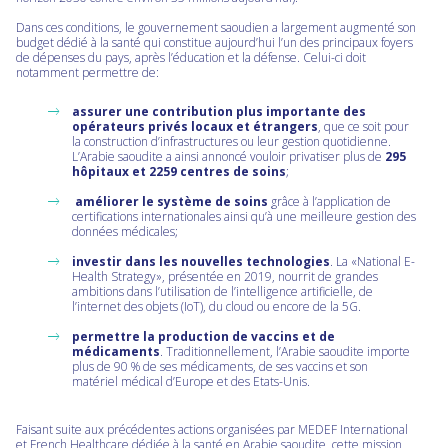
Dans ces conditions, le gouvernement saoudien a largement augmenté son
budget dédié à la santé qui constitue aujourd’hui l’un des principaux foyers
de dépenses du pays, après l’éducation et la défense. Celui-ci doit
notamment permettre de:
assurer une contribution plus importante des
opérateurs privés locaux et étrangers
, que ce soit pour
la construction d’infrastructures ou leur gestion quotidienne.
L’Arabie saoudite a ainsi annoncé vouloir privatiser plus de
295
hôpitaux et 2259 centres de soins
;
améliorer le système de soins
grâce à l’application de
certifications internationales ainsi qu’à une meilleure gestion des
données médicales;
investir dans les nouvelles technologies
. La «National E-
Health Strategy», présentée en 2019, nourrit de grandes
ambitions dans l’utilisation de l’intelligence artificielle, de
l’internet des objets (IoT), du cloud ou encore de la 5G.
permettre la production de vaccins et de
médicaments
. Traditionnellement, l’Arabie saoudite importe
plus de 90 % de ses médicaments, de ses vaccins et son
matériel médical d’Europe et des Etats-Unis.
Faisant suite aux précédentes actions organisées par MEDEF International
et French Healthcare dédiée à la santé en Arabie saoudite, cette mission