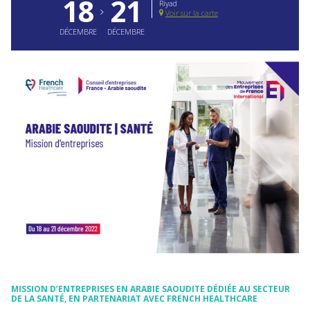
18
21
Riyad
Voir sur la carte
DÉCEMBRE
DÉCEMBRE
MISSION
D’ENTREPRISES
EN ARABIE SAOUDITE DÉDIÉE
AU SECTEUR
DE LA SANTÉ
, EN PARTENARIAT AVEC
FRENCH HEALTHCARE