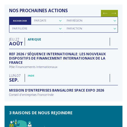
NOS PROCHAINES ACTIONS
Rechercher
Rechercher
PAR DATE
PAR RÉGION
RECHERCHER
par
par
Rechercher
Rechercher
date
région
PAR FILIÈRE
PAR ACTION
par
par
filière
type
JEU
27
d'action
AFRIQUE
AOÛT
REF 2026 / SÉQUENCE INTERNATIONALE: LES NOUVEAUX
DISPOSITIFS DE FINANCEMENT INTERNATIONAUX DE LA
FRANCE
Pôle Financements Internationaux
LUN
07
INDE
SEP
MISSION D’ENTREPRISES BANGALORE SPACE EXPO 2026
Conseil d'entreprises France-Inde
3 RAISONS DE NOUS REJOINDRE