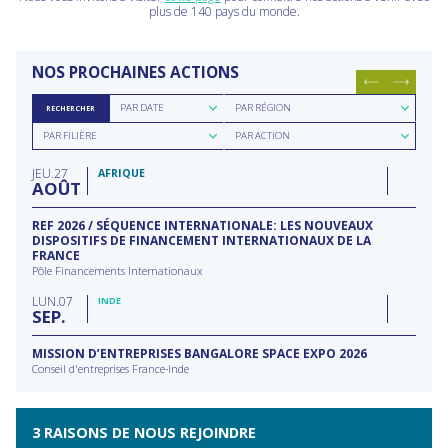
plus de 140 pays du monde.
NOS PROCHAINES ACTIONS
Rechercher
Rechercher
PAR DATE
PAR RÉGION
RECHERCHER
par
par
Rechercher
Rechercher
date
région
PAR FILIÈRE
PAR ACTION
par
par
filière
type
JEU
27
d'action
AFRIQUE
AOÛT
REF 2026 / SÉQUENCE INTERNATIONALE: LES NOUVEAUX
DISPOSITIFS DE FINANCEMENT INTERNATIONAUX DE LA
FRANCE
Pôle Financements Internationaux
LUN
07
INDE
SEP
MISSION D’ENTREPRISES BANGALORE SPACE EXPO 2026
Conseil d'entreprises France-Inde
3 RAISONS DE NOUS REJOINDRE