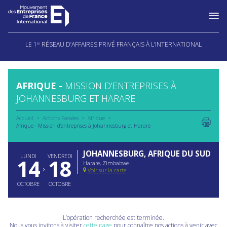
Aller
au
LE 1
RÉSEAU D’AFFAIRES PRIVÉ FRANÇAIS À L’INTERNATIONAL
ER
contenu
AFRIQUE -
MISSION D’ENTREPRISES À
JOHANNESBURG ET HARARE
Accueil
Actions Passées
Afrique
Afrique - Mission d’entreprises à Johannesburg et Harare
JOHANNESBURG, AFRIQUE DU SUD
LUNDI
VENDREDI
14
18
Harare, Zimbabwe
Voir sur la carte
OCTOBRE
OCTOBRE
L’opération recherchée est terminée.
Nous vous invitons à visiter
cette page
pour connaître nos actions à venir avec