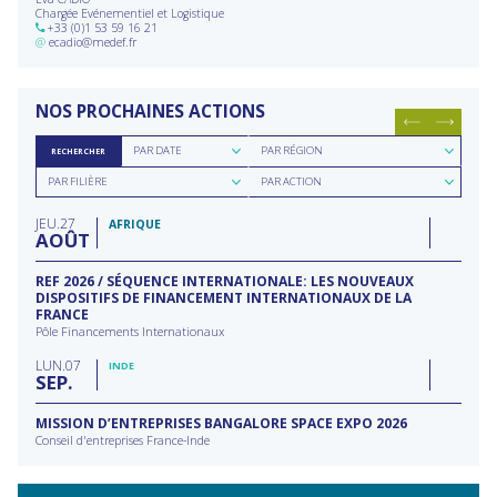
Chargée Evénementiel et Logistique
+33 (0)1 53 59 16 21
@
ecadio@medef.fr
NOS PROCHAINES ACTIONS
Rechercher
Rechercher
PAR DATE
PAR RÉGION
RECHERCHER
par
par
Rechercher
Rechercher
date
région
PAR FILIÈRE
PAR ACTION
par
par
filière
type
JEU
27
d'action
AFRIQUE
AOÛT
REF 2026 / SÉQUENCE INTERNATIONALE: LES NOUVEAUX
DISPOSITIFS DE FINANCEMENT INTERNATIONAUX DE LA
FRANCE
Pôle Financements Internationaux
LUN
07
INDE
SEP
MISSION D’ENTREPRISES BANGALORE SPACE EXPO 2026
Conseil d'entreprises France-Inde