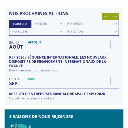
NOS PROCHAINES ACTIONS
Rechercher
Rechercher
PAR DATE
PAR RÉGION
RECHERCHER
par
par
Rechercher
Rechercher
date
région
PAR FILIÈRE
PAR ACTION
par
par
filière
type
JEU
27
d'action
AFRIQUE
AOÛT
REF 2026 / SÉQUENCE INTERNATIONALE: LES NOUVEAUX
DISPOSITIFS DE FINANCEMENT INTERNATIONAUX DE LA
FRANCE
Pôle Financements Internationaux
LUN
07
INDE
SEP
MISSION D’ENTREPRISES BANGALORE SPACE EXPO 2026
Conseil d'entreprises France-Inde
3 RAISONS DE NOUS REJOINDRE