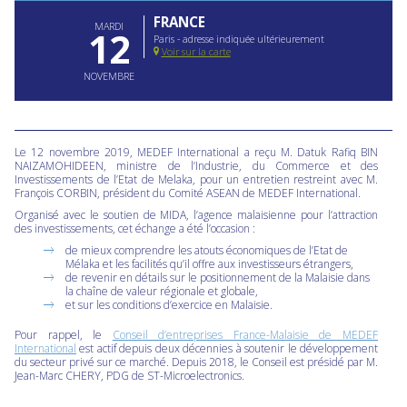
FRANCE
MARDI
12
Paris - adresse indiquée ultérieurement
Voir sur la carte
NOVEMBRE
Le 12 novembre 2019, MEDEF International a reçu M. Datuk Rafiq BIN
NAIZAMOHIDEEN, ministre de l’Industrie, du Commerce et des
Investissements de l’Etat de Melaka, pour un entretien restreint avec M.
François CORBIN, président du Comité ASEAN de MEDEF International.
Organisé avec le soutien de MIDA, l’agence malaisienne pour l’attraction
des investissements, cet échange a été l’occasion :
de mieux comprendre les atouts économiques de l’Etat de
Mélaka et les facilités qu’il offre aux investisseurs étrangers,
de revenir en détails sur le positionnement de la Malaisie dans
la chaîne de valeur régionale et globale,
et sur les conditions d’exercice en Malaisie.
Pour rappel, le
Conseil d’entreprises France-Malaisie de MEDEF
International
est actif depuis deux décennies à soutenir le développement
du secteur privé sur ce marché. Depuis 2018, le Conseil est présidé par M.
Jean-Marc CHERY, PDG de ST-Microelectronics.