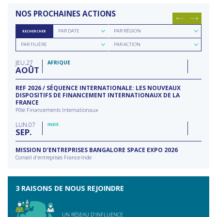
NOS PROCHAINES ACTIONS
Rechercher
Rechercher
PAR DATE
PAR RÉGION
RECHERCHER
par
par
Rechercher
Rechercher
date
région
PAR FILIÈRE
PAR ACTION
par
par
filière
type
JEU
27
d'action
AFRIQUE
AOÛT
REF 2026 / SÉQUENCE INTERNATIONALE: LES NOUVEAUX
DISPOSITIFS DE FINANCEMENT INTERNATIONAUX DE LA
FRANCE
Pôle Financements Internationaux
LUN
07
INDE
SEP
MISSION D’ENTREPRISES BANGALORE SPACE EXPO 2026
Conseil d'entreprises France-Inde
3 RAISONS DE NOUS REJOINDRE
UN RÉSEAU D'INFLUENCE