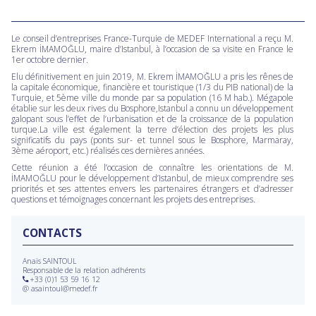
Le conseil d’entreprises France-Turquie de MEDEF International a reçu M.
Ekrem İMAMOĞLU, maire d’Istanbul, à l’occasion de sa visite en France le
1er octobre dernier.
Elu définitivement en juin 2019,
M. Ekrem İMAMOĞLU a pris les rênes de
la c
apitale économique, financière et touristique (1/3 du PIB national) de la
Turquie, et 5ème ville du monde par sa population (16 M hab.). Mégapole
établie sur les deux rives du Bosphore,Istanbul a connu un développement
galopant sous l’effet de l’urbanisation et de la croissance de la population
turque.La ville est également la terre d’élection des projets les plus
significatifs du pays (ponts sur- et tunnel sous le Bosphore, Marmaray,
3ème aéroport, etc.) réalisés ces dernières années.
Cette réunion a été l’occasion de connaître les orientations de M.
İMAMOĞLU pour le développement d’Istanbul, de mieux comprendre ses
priorités et ses attentes envers les partenaires étrangers et d’adresser
questions et témoignages concernant les projets des entreprises.
CONTACTS
Anaïs SAINTOUL
Responsable de la relation adhérents
+33 (0)1 53 59 16 12
@
asaintoul@medef.fr