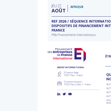
filière
typ
JEU
27
d'a
AFRIQUE
AOÛT
ECTEUR DE L’EAU À
REF 2026 / SÉQUENCE INTERNATI
DISPOSITIFS DE FINANCEMENT IN
FRANCE
rnational à Washington
Pôle Financements Internationaux
ÊTR
MEDEF INTERNATIONAL
20 avenue Rapp
QU
75007 Paris - France
N
55 avenue bosquet
75330 Paris Cedex 7 - France
NOT
NOT
NOT
NOT
NOS 
MON