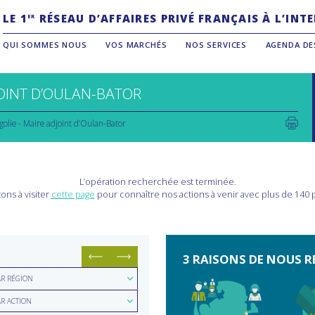
LE 1
RÉSEAU D’AFFAIRES PRIVÉ FRANÇAIS À L’IN
ER
QUI SOMMES NOUS
VOS MARCHÉS
NOS SERVICES
AGENDA DE
OINT D’OULAN-BATOR
olie - Maire adjoint d’Oulan-Bator
L’opération recherchée est terminée.
ons à visiter
cette page
pour connaître nos actions à venir avec plus de 140
3 RAISONS DE NOUS R
hercher
AR RÉGION
hercher
ion
AR ACTION