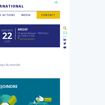
FR
TERNATIONAL
S ACTIONS
MEDIA
CONTACT
MEDEF
MERCREDI
22
55 avenue Bosquet - 75007 Paris
de 10h00 à 11h30
Voir sur la carte
JUIN
 pays du monde.
EJOINDRE