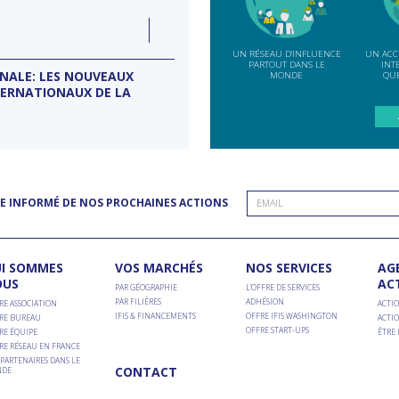
e
LUN
07
ction
INDE
SEP
UN RÉSEAU D'INFLUENCE
UN ACC
PARTOUT DANS LE
INT
ONALE: LES NOUVEAUX
MISSION D’ENTREPRISES BANG
MONDE
QUE
TERNATIONAUX DE LA
Conseil d'entreprises France-Inde
E INFORMÉ DE NOS PROCHAINES ACTIONS
I SOMMES
VOS MARCHÉS
NOS SERVICES
AG
OUS
AC
PAR GÉOGRAPHIE
L’OFFRE DE SERVICES
PAR FILIÈRES
ADHÉSION
RE ASSOCIATION
ACTIO
IFIS & FINANCEMENTS
OFFRE IFIS WASHINGTON
RE BUREAU
ACTIO
OFFRE START-UPS
RE ÉQUIPE
ÊTRE
RE RÉSEAU EN FRANCE
PARTENAIRES DANS LE
CONTACT
DE