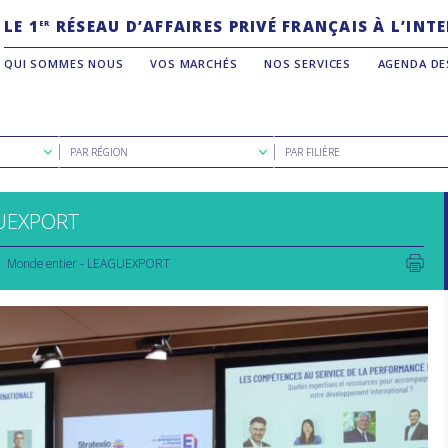
LE 1
RÉSEAU D’AFFAIRES PRIVÉ FRANÇAIS À L’IN
ER
QUI SOMMES NOUS
VOS MARCHÉS
NOS SERVICES
AGENDA DE
Rechercher
Rechercher
PAR RÉGION
PAR FILIÈRE
par
par
région
filière
UEXPORT
Monde entier - LEAGUEXPORT