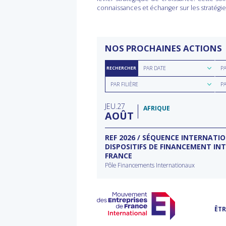
connaissances et échanger sur les stratégies
NOS PROCHAINES ACTIONS
Rechercher
Rec
PAR DATE
P
RECHERCHER
par
par
Rechercher
Rec
date
rég
PAR FILIÈRE
P
par
par
filière
typ
JEU
27
d'a
AFRIQUE
AOÛT
ECTEUR DE L’EAU À
REF 2026 / SÉQUENCE INTERNATI
DISPOSITIFS DE FINANCEMENT IN
FRANCE
rnational à Washington
Pôle Financements Internationaux
ÊTR