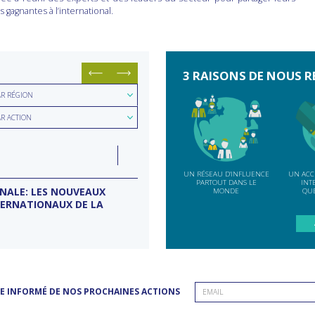
 gagnantes à l’international.
3 RAISONS DE NOUS R
hercher
AR RÉGION
hercher
ion
AR ACTION
e
LUN
07
ction
INDE
SEP
UN RÉSEAU D'INFLUENCE
UN ACC
PARTOUT DANS LE
INT
ONALE: LES NOUVEAUX
MISSION D’ENTREPRISES BANG
MONDE
QUE
TERNATIONAUX DE LA
Conseil d'entreprises France-Inde
E INFORMÉ DE NOS PROCHAINES ACTIONS