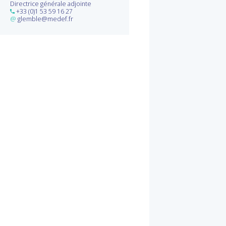
Directrice générale adjointe
+33 (0)1 53 59 16 27
@
glemble@medef.fr