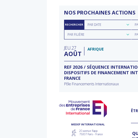
NOS PROCHAINES ACTIONS
Rechercher
Rec
PAR DATE
P
RECHERCHER
par
par
Rechercher
Rec
date
rég
PAR FILIÈRE
P
par
par
filière
typ
JEU
27
d'a
AFRIQUE
AOÛT
ECTEUR DE L’EAU À
REF 2026 / SÉQUENCE INTERNATI
DISPOSITIFS DE FINANCEMENT IN
FRANCE
rnational à Washington
Pôle Financements Internationaux
ÊTR
MEDEF INTERNATIONAL
20 avenue Rapp
QU
75007 Paris - France