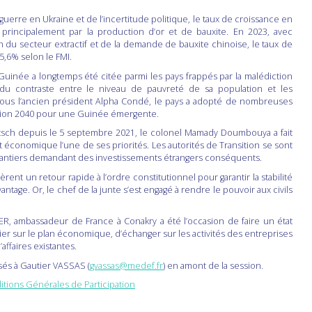
erre en Ukraine et de l’incertitude politique, le taux de croissance en
principalement par la production d’or et de bauxite. En 2023, avec
n du secteur extractif et de la demande de bauxite chinoise, le taux de
5,6% selon le FMI.
 Guinée a longtemps été citée parmi les pays frappés par la malédiction
du contraste entre le niveau de pauvreté de sa population et les
 Sous l’ancien président Alpha Condé, le pays a adopté de nombreuses
 Vision 2040 pour une Guinée émergente.
utsch depuis le 5 septembre 2021, le colonel Mamady Doumbouya a fait
et économique l’une de ses priorités. Les autorités de Transition se sont
chantiers demandant des investissements étrangers conséquents.
t un retour rapide à l’ordre constitutionnel pour garantir la stabilité
vantage. Or, le chef de la junte s’est engagé à rendre le pouvoir aux civils
, ambassadeur de France à Conakry a été l’occasion de faire un état
ulier sur le plan économique, d’échanger sur les activités des entreprises
ffaires existantes.
és à Gautier VASSAS (
gvassas@medef.fr
) en amont de la session.
itions Générales de Participation