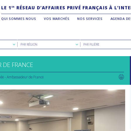
LE 1
RÉSEAU D’AFFAIRES PRIVÉ FRANÇAIS À L’IN
ER
QUI SOMMES NOUS
VOS MARCHÉS
NOS SERVICES
AGENDA DE
Rechercher
Rechercher
PAR RÉGION
PAR FILIÈRE
par
par
région
filière
 DE FRANCE
ée - Ambassadeur de France