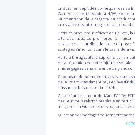
En 2022, en dépit des conséquences de la gu
Guinée est resté stable à 4,3%, soutenu 
l’augmentation de la capacité de productio
croissance devrait enregistrer un rebond à 
Premier producteur africain de Bauxite, la
dite des matières premières, en raison 
ressources naturelles dont elle dispose.
stratégies s’inscrivant dans le cadre de la
Porté à la magistrature suprême par un p
de la réparation de cette injustice sociale 
ainis engagées dans la relance de grands 
Cependant de nombreux investisseurs espèren
de leurs activités dans le pays et investir da
à l’issue de la transition, fin 2024.
Cette réunion autour de Marc FONBAUSTIER
des lieux de la relation bilatérale en partic
françaises en Guinée et des opportunités d’a
Questions et messages peuvent être adress
Cond