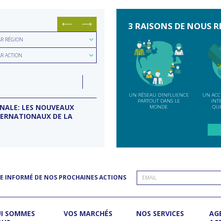
3 RAISONS DE NOUS R
hercher
AR RÉGION
hercher
ion
AR ACTION
e
LUN
07
ction
INDE
SEP
UN RÉSEAU D'INFLUENCE
UN ACC
PARTOUT DANS LE
INT
ONALE: LES NOUVEAUX
MISSION D’ENTREPRISES BANG
MONDE
QUE
TERNATIONAUX DE LA
Conseil d'entreprises France-Inde
E INFORMÉ DE NOS PROCHAINES ACTIONS
I SOMMES
VOS MARCHÉS
NOS SERVICES
AG