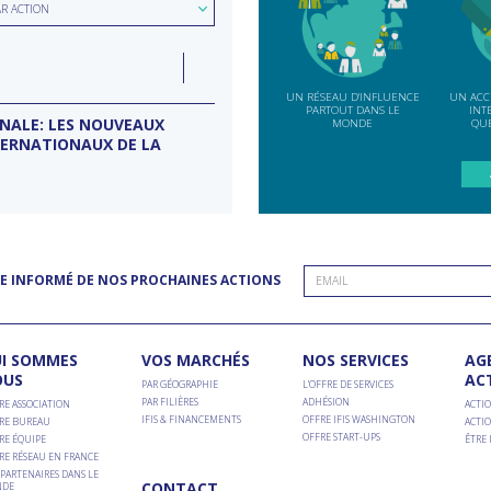
ion
AR ACTION
e
LUN
07
ction
INDE
SEP
UN RÉSEAU D'INFLUENCE
UN ACC
PARTOUT DANS LE
INT
ONALE: LES NOUVEAUX
MISSION D’ENTREPRISES BANG
MONDE
QUE
TERNATIONAUX DE LA
Conseil d'entreprises France-Inde
E INFORMÉ DE NOS PROCHAINES ACTIONS
I SOMMES
VOS MARCHÉS
NOS SERVICES
AG
OUS
AC
PAR GÉOGRAPHIE
L’OFFRE DE SERVICES
PAR FILIÈRES
ADHÉSION
RE ASSOCIATION
ACTIO
IFIS & FINANCEMENTS
OFFRE IFIS WASHINGTON
RE BUREAU
ACTIO
OFFRE START-UPS
RE ÉQUIPE
ÊTRE
RE RÉSEAU EN FRANCE
PARTENAIRES DANS LE
CONTACT
DE