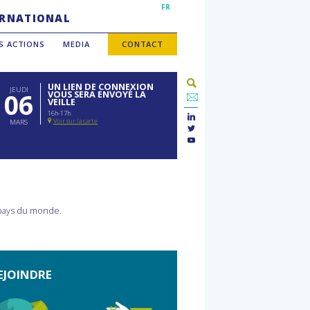
FR
TERNATIONAL
S ACTIONS
MEDIA
CONTACT
UN LIEN DE CONNEXION
JEUDI
06
VOUS SERA ENVOYÉ LA
VEILLE
16h-17h
Voir sur la carte
MARS
 pays du monde.
EJOINDRE