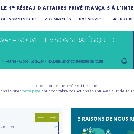
LE 1
RÉSEAU D’AFFAIRES PRIVÉ FRANÇAIS À L’IN
ER
QUI SOMMES NOUS
VOS MARCHÉS
NOS SERVICES
AGENDA DE
AY – NOUVELLE VISION STRATÉGIQUE DE
e
Autres - Global Gateway – Nouvelle vision stratégique de l’outil
L’opération recherchée est terminée.
ons à visiter
cette page
pour connaître nos actions à venir avec plus de 140
3 RAISONS DE NOUS R
hercher
AR RÉGION
hercher