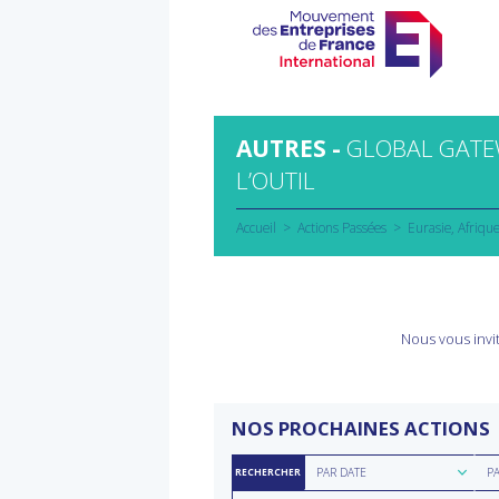
Aller
au
contenu
AUTRES -
GLOBAL GATEW
L’OUTIL
Accueil
Actions Passées
Eurasie
Afriqu
Nous vous invit
NOS PROCHAINES ACTIONS
Rechercher
Rec
PAR DATE
P
RECHERCHER
par
par
Rechercher
Rec