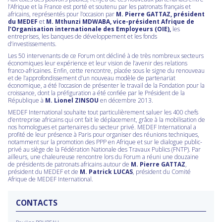
l’Afrique et la France est porté et soutenu par les patronats français et
africains, représentés pour l’occasion par
M. Pierre GATTAZ, président
du MEDEF
et
M. Mthunzi MDWABA, vice-président Afrique de
l’Organisation internationale des Employeurs (OIE),
les
entreprises, les banques de développement et les fonds
d’investissements.
Les 50 intervenants de ce Forum ont décliné à de très nombreux secteurs
économiques leur expérience et leur vision de l’avenir des relations
franco-africaines. Enfin, cette rencontre, placée sous le signe du renouveau
et de l’approfondissement d’un nouveau modèle de partenariat
économique, a été l’occasion de présenter le travail de la Fondation pour la
croissance, dont la préfiguration a été confiée par le Président de la
République à
M. Lionel ZINSOU
en décembre 2013.
MEDEF International souhaite tout particulièrement saluer les 400 chefs
d’entreprise africains qui ont fait le déplacement, grâce à la mobilisation de
nos homologues et partenaires du secteur privé. MEDEF International a
profité de leur présence à Paris pour organiser des réunions techniques,
notamment sur la promotion des PPP en Afrique et sur le dialogue public-
privé au siège de la Fédération Nationale des Travaux Publics (FNTP). Par
ailleurs, une chaleureuse rencontre lors du Forum a réuni une douzaine
de présidents de patronats africains autour de
M. Pierre GATTAZ
,
président du MEDEF et de
M. Patrick LUCAS
, président du Comité
Afrique de MEDEF International.
CONTACTS