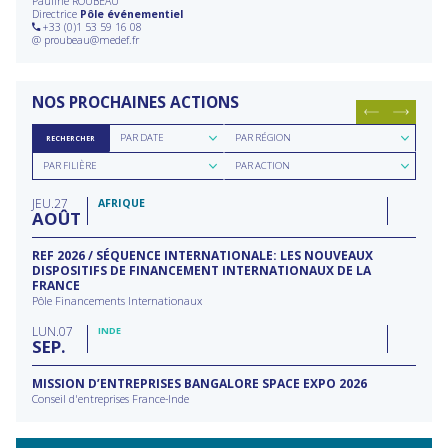
Pauline ROUBEAU
Directrice
Pôle événementiel
+33 (0)1 53 59 16 08
@
proubeau@medef.fr
NOS PROCHAINES ACTIONS
Rechercher
Rechercher
PAR DATE
PAR RÉGION
RECHERCHER
par
par
Rechercher
Rechercher
date
région
PAR FILIÈRE
PAR ACTION
par
par
filière
type
JEU
27
d'action
AFRIQUE
AOÛT
REF 2026 / SÉQUENCE INTERNATIONALE: LES NOUVEAUX
DISPOSITIFS DE FINANCEMENT INTERNATIONAUX DE LA
FRANCE
Pôle Financements Internationaux
LUN
07
INDE
SEP
MISSION D’ENTREPRISES BANGALORE SPACE EXPO 2026
Conseil d'entreprises France-Inde