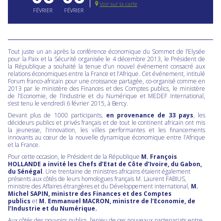
Voir sur la carte
FÉVRIER
FÉVRIER
Tout juste un an après la conférence économique du Sommet de l’Elysée
pour la Paix et la Sécurité organisée le 4 décembre 2013, le Président de
la République a souhaité la tenue d’un nouvel événement consacré aux
relations économiques entre la France et l’Afrique. Cet événement, intitulé
Forum franco-africain pour une croissance partagée, co-organisé comme en
2013 par le ministère des Finances et des Comptes publics, le ministère
de l’Economie, de l’Industrie et du Numérique et MEDEF International,
s’est tenu le vendredi 6 février 2015, à Bercy.
Devant plus de 1000 participants,
en provenance de 33 pays
, les
décideurs publics et privés français et de tout le continent africain ont mis
la jeunesse, l’innovation, les villes performantes et les financements
innovants au cœur de la nouvelle dynamique économique entre l’Afrique
et la France.
Pour cette occasion, le Président de la République
M. François
HOLLANDE a invité les Chefs d’Etat de Côte d’Ivoire, du Gabon,
du Sénégal
. Une trentaine de ministres africains étaient également
présents aux côtés de leurs homologues français M. Laurent FABIUS,
ministre des Affaires étrangères et du Développement international,
M.
Michel SAPIN, ministre des Finances et des Comptes
publics
et
M. Emmanuel MACRON, ministre de l’Economie, de
l’Industrie et du Numérique.
Aux côtés des pouvoirs publics, l’enjeu de ces nouveaux partenariats entre