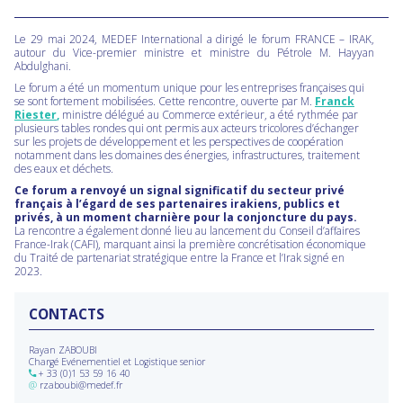
Le 29 mai 2024, MEDEF International a dirigé le forum FRANCE – IRAK,
autour du Vice-premier ministre et ministre du Pétrole M. Hayyan
Abdulghani.
Le forum a été un momentum unique pour les entreprises françaises qui
se sont fortement mobilisées. Cette rencontre, ouverte par M.
Franck
Riester
,
ministre délégué au Commerce extérieur, a été rythmée par
plusieurs tables rondes qui ont permis aux acteurs tricolores d’échanger
sur les projets de développement et les perspectives de coopération
notamment dans les domaines des énergies, infrastructures, traitement
des eaux et déchets.
Ce forum a renvoyé un signal significatif du secteur privé
français à l’égard de ses partenaires irakiens, publics et
privés, à un moment charnière pour la conjoncture du pays.
La rencontre a également donné lieu au lancement du Conseil d’affaires
France-Irak (CAFI), marquant ainsi la première concrétisation économique
du Traité de partenariat stratégique entre la France et l’Irak signé en
2023.
CONTACTS
Rayan ZABOUBI
Chargé Evénementiel et Logistique senior
+ 33 (0)1 53 59 16 40
@
rzaboubi@medef.fr