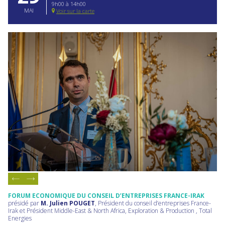
9h00 à 14h00
MAI
Voir sur la carte
FORUM ECONOMIQUE DU CONSEIL D’ENTREPRISES FRANCE-IRAK
présidé par
M. Julien POUGET
, Président du conseil d’entreprises France-
Irak et Président Middle-East & North Africa, Exploration & Production , Total
Energies