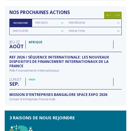
NOS PROCHAINES ACTIONS
Rechercher
Rechercher
PAR DATE
PAR RÉGION
RECHERCHER
par
par
Rechercher
Rechercher
date
région
PAR FILIÈRE
PAR ACTION
par
par
filière
type
JEU
27
d'action
AFRIQUE
AOÛT
REF 2026 / SÉQUENCE INTERNATIONALE: LES NOUVEAUX
DISPOSITIFS DE FINANCEMENT INTERNATIONAUX DE LA
FRANCE
Pôle Financements Internationaux
LUN
07
INDE
SEP
MISSION D’ENTREPRISES BANGALORE SPACE EXPO 2026
Conseil d'entreprises France-Inde
3 RAISONS DE NOUS REJOINDRE