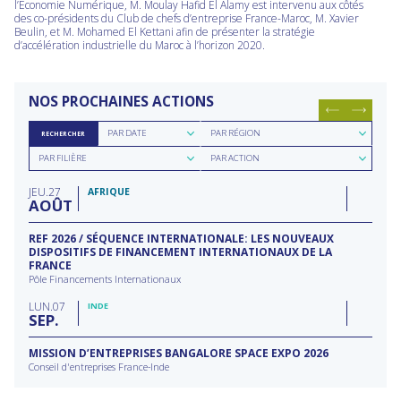
l’Economie Numérique, M. Moulay Hafid El Alamy est intervenu aux côtés
des co-présidents du Club de chefs d’entreprise France-Maroc, M. Xavier
Beulin, et M. Mohamed El Kettani afin de présenter la stratégie
d’accélération industrielle du Maroc à l’horizon 2020.
NOS PROCHAINES ACTIONS
Rechercher
Rechercher
PAR DATE
PAR RÉGION
RECHERCHER
par
par
Rechercher
Rechercher
date
région
PAR FILIÈRE
PAR ACTION
par
par
filière
type
JEU
27
d'action
AFRIQUE
AOÛT
REF 2026 / SÉQUENCE INTERNATIONALE: LES NOUVEAUX
DISPOSITIFS DE FINANCEMENT INTERNATIONAUX DE LA
FRANCE
Pôle Financements Internationaux
LUN
07
INDE
SEP
MISSION D’ENTREPRISES BANGALORE SPACE EXPO 2026
Conseil d'entreprises France-Inde