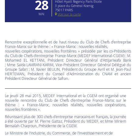
28
Hôtel Hyatt Regency Paris Etoile
3 place du Général Koenig
75017 PARIS
MAI
Voir sur la carte
Rencontre exceptionnelle et de haut niveau du Club de Chefs d’entreprise
France-Maroc sur le thème : « France-Maroc : nouvelles réalités,
nouvelles coopérations, nouvelles frontières » présidée par les co-Présidents
du Club de Chefs d’entreprise France-Maroc (MEDEF International-CGEM) : M.
Mohamed EL KETTANI, Président Directeur Général d’Attijariwafa Bank
; Mme Saïda LAMRANI-KARIM, Vice-Président Directeur Général Délégué du
Groupe Safari ; M. Xavier BEULIN, Président du Groupe Avril et M. Jean-Paul
HERTEMAN, Président du Conseil d’Administration du CNAM et ancien
Président Directeur Général de Safran.
Le jeudi 28 mai 2015, MEDEF International et la CGEM ont organisé une
nouvelle rencontre du Club de Chefs d’entreprise France-Maroc sur le
thème : « France-Maroc, nouvelles réalités, nouvelles coopérations,
nouvelles frontières ».
Réunissant plus de 300 chefs d’entreprise marocains et français, la journée
a été ouverte par M. Pierre Gattaz, Président du MEDEF, et Mme Miriem
Bensalah-Chaqroun, Présidente de la CGEM.
Le Ministre de l’Industrie, du Commerce, de l’Investissement et de