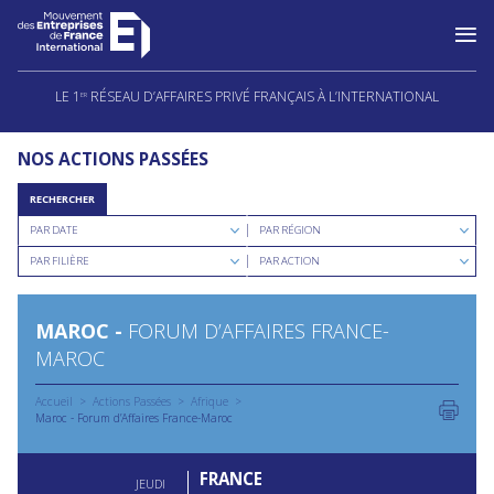
Aller
au
LE 1
RÉSEAU D’AFFAIRES PRIVÉ FRANÇAIS À L’INTERNATIONAL
ER
contenu
NOS ACTIONS PASSÉES
RECHERCHER
Rechercher
Rechercher
PAR DATE
PAR RÉGION
par
par
Rechercher
Rechercher
date
région
PAR FILIÈRE
PAR ACTION
par
par
filière
type
d'action
MAROC -
FORUM D’AFFAIRES FRANCE-
MAROC
Accueil
Actions Passées
Afrique
Maroc - Forum d’Affaires France-Maroc
FRANCE
JEUDI