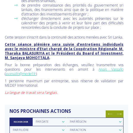
des affaires srilankais,
de prendre connaissance des priorités du gouvernement sri
lankais, des financements ainsi que de la politique en matière
d’attraction des investissements étranger ;
d’échanger directement avec les autorités présentes sur le
calendrier des projets à venir et leur faire part des difficultés
rencontrées dans la conduite de projets sur place ;
Cette session s’inscrit dans la continuité des actions menées avec Sri Lanka.
Cette séance plénière sera suivie d’entretiens individuels
avec le ministre d’Etat chargé de la Coopération Régionale, M.
Tharaka BALASURIYA et le Président du Board of Investment,
M. Sanjaya MOHOTTALA
.
Pour la bonne préparation des échanges, veuillez transmettre vos
questions pour les intervenants en amont à
Anaïs Vassallo
(
avassallo@medef.fr
)
1 personne maximum par entreprise, sous réserve de validation par
MEDEF International.
La langue de travail sera l’anglais.
NOS PROCHAINES ACTIONS
Rechercher
Rechercher
PAR DATE
PAR RÉGION
RECHERCHER
par
par
Rechercher
Rechercher
date
région
PAR FILIÈRE
PAR ACTION
par
par