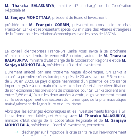
M. Tharaka BALASURIYA
, ministre d’Etat chargé de la Coopération
Régionale et
M. Sanjaya MOHOTTALA,
président du Board of Investment
présidée par
M. François CORBIN,
président du conseil d’entreprises
France-Sri Lanka et représentant spécial du ministre des Affaires étrangères
de la France pour les relations économiques avec les pays de l’ASEAN.
Le conseil d’entreprises France-Sri Lanka vous invite à sa prochaine
réunion qui se tiendra le vendredi 8 octobre, autour de
M. Tharaka
BALASURIYA
, ministre d’Etat chargé de la Coopération Régionale et de
M.
Sanjaya MOHOTTALA,
président du Board of Investment.
Durement affecté par une troisième vague épidémique, Sri Lanka a
accusé sa première récession depuis près de 20 ans, avec un PIB en recul
de 3,6% en 2020. Le pays dispose néanmoins d’un potentiel de croissance
important grâce à une main d’œuvre bien formée et à une diversification
de son économie : les prévisions de croissance pour Sri Lanka oscillent ainsi
entre 3,6% et 4,1% sur les deux années à venir, le gouvernement misant
sur le développement des secteurs du numérique, de la pharmaceutique
mais également de l’agriculture et du tourisme.
Alors que les échanges économiques et les investissements français à Sri
Lanka demeurent faibles, cet échange avec
M. Tharaka BALASURIYA
,
ministre d’Etat chargé de la Coopération Régionale et de
M. Sanjaya
MOHOTTALA
, président du Board of Investment, permettra :
d’échanger sur l’impact de la crise sanitaire sur l’environnement