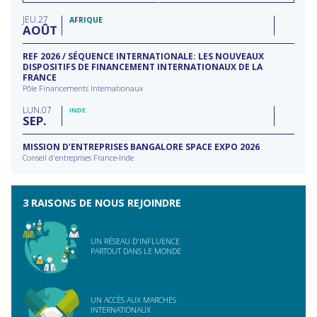
filière
type
JEU
27
d'action
AFRIQUE
AOÛT
REF 2026 / SÉQUENCE INTERNATIONALE: LES NOUVEAUX
DISPOSITIFS DE FINANCEMENT INTERNATIONAUX DE LA
FRANCE
Pôle Financements Internationaux
LUN
07
INDE
SEP
MISSION D’ENTREPRISES BANGALORE SPACE EXPO 2026
Conseil d'entreprises France-Inde
3 RAISONS DE NOUS REJOINDRE
UN RÉSEAU D'INFLUENCE
PARTOUT DANS LE MONDE
UN ACCÈS AUX MARCHÉS
INTERNATIONAUX