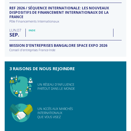
REF 2026 / SÉQUENCE INTERNATIONALE: LES NOUVEAUX
DISPOSITIFS DE FINANCEMENT INTERNATIONAUX DE LA
FRANCE
Pôle Financements Internationaux
LUN
07
INDE
SEP
MISSION D’ENTREPRISES BANGALORE SPACE EXPO 2026
Conseil d'entreprises France-Inde
3 RAISONS DE NOUS REJOINDRE
UN RÉSEAU D'INFLUENCE
PARTOUT DANS LE MONDE
UN ACCÈS AUX MARCHÉS
INTERNATIONAUX
QUE VOUS VISEZ