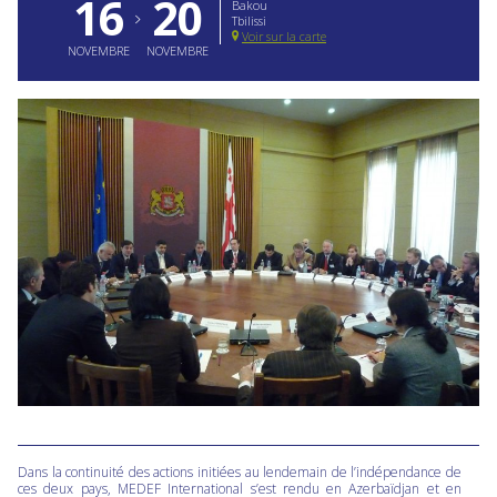
16
20
Bakou
Tbilissi
Voir sur la carte
NOVEMBRE
NOVEMBRE
Dans la continuité des actions initiées au lendemain de l’indépendance de
ces deux pays, MEDEF International s’est rendu en Azerbaïdjan et en