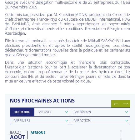
Géorgie avec une délégation multi-sectorielle de 25 entreprises, du 16 au
20 novembre 2009.
Cette mission, présidée par M. Christian MONS, président du Conseil de
chefs d’entreprise France-Pays du Caucase de MEDEF International, PDG
de PANHARD, était destinée à mieux appréhender les opportunités
d’affaires et d’investissements et les conditions d’exercice en Géorgie et en
Azerbaïdjan.
Elle intervenait moins d’un an après la victoire de Mikhail SAAKACHVILI aux
élections présidentielles et après le conflit russo-géorgien, tous deux
déclencheurs d’orientations nouvelles dans la politique et les partenariats
que la Géorgie entend mener.
Dans une situation économique et financière plus confortable,
l’Azerbaïdjan s’attache pour sa part à accélérer la diversification de son
économie, encore trop dépendante de la rente des hydrocarbures. Le
concours des IFIs et du secteur privé étranger jouera un rôle clé dans la
mise en oeuvre effective de cette volonté politique.
NOS PROCHAINES ACTIONS
Rechercher
Rechercher
PAR DATE
PAR RÉGION
RECHERCHER
par
par
Rechercher
Rechercher
date
région
PAR FILIÈRE
PAR ACTION
par
par
filière
type
JEU
27
d'action
AFRIQUE
AOÛT