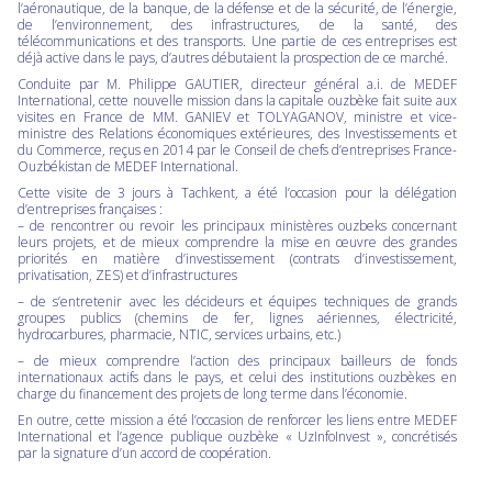
l’aéronautique, de la banque, de la défense et de la sécurité, de l’énergie,
de l’environnement, des infrastructures, de la santé, des
télécommunications et des transports. Une partie de ces entreprises est
déjà active dans le pays, d’autres débutaient la prospection de ce marché.
Conduite par M. Philippe GAUTIER, directeur général a.i. de MEDEF
International, cette nouvelle mission dans la capitale ouzbèke fait suite aux
visites en France de MM. GANIEV et TOLYAGANOV, ministre et vice-
ministre des Relations économiques extérieures, des Investissements et
du Commerce, reçus en 2014 par le Conseil de chefs d’entreprises France-
Ouzbékistan de MEDEF International.
Cette visite de 3 jours à Tachkent, a été l’occasion pour la délégation
d’entreprises françaises :
– de rencontrer ou revoir les principaux ministères ouzbeks concernant
leurs projets, et de mieux comprendre la mise en œuvre des grandes
priorités en matière d’investissement (contrats d’investissement,
privatisation, ZES) et d’infrastructures
– de s’entretenir avec les décideurs et équipes techniques de grands
groupes publics (chemins de fer, lignes aériennes, électricité,
hydrocarbures, pharmacie, NTIC, services urbains, etc.)
– de mieux comprendre l’action des principaux bailleurs de fonds
internationaux actifs dans le pays, et celui des institutions ouzbèkes en
charge du financement des projets de long terme dans l’économie.
En outre, cette mission a été l’occasion de renforcer les liens entre MEDEF
International et l’agence publique ouzbèke « UzInfoInvest », concrétisés
par la signature d’un accord de coopération.