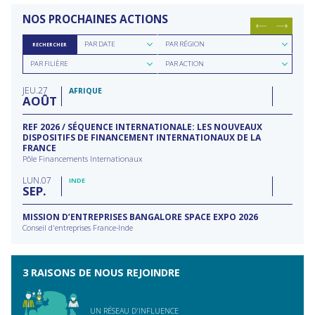
NOS PROCHAINES ACTIONS
Rechercher
Rechercher
PAR DATE
PAR RÉGION
RECHERCHER
par
par
Rechercher
Rechercher
date
région
PAR FILIÈRE
PAR ACTION
par
par
filière
type
JEU
27
d'action
AFRIQUE
AOÛT
REF 2026 / SÉQUENCE INTERNATIONALE: LES NOUVEAUX
DISPOSITIFS DE FINANCEMENT INTERNATIONAUX DE LA
FRANCE
Pôle Financements Internationaux
LUN
07
INDE
SEP
MISSION D’ENTREPRISES BANGALORE SPACE EXPO 2026
Conseil d'entreprises France-Inde
3 RAISONS DE NOUS REJOINDRE
UN RÉSEAU D'INFLUENCE