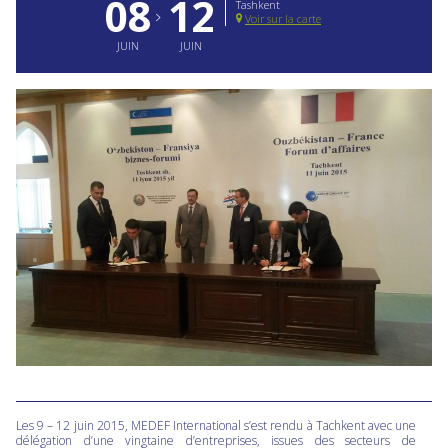
08
12
Tashkent
Voir sur la carte
JUIN
JUIN
Les 9 – 12 juin 2015, MEDEF International s’est rendu à Tachkent avec une
délégation d’une vingtaine d’entreprises, issues des secteurs de