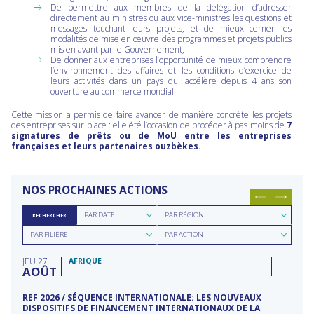
De permettre aux membres de la délégation d’adresser
directement au ministres ou aux vice-ministres les questions et
messages touchant leurs projets, et de mieux cerner les
modalités de mise en œuvre des programmes et projets publics
mis en avant par le Gouvernement,
De donner aux entreprises l’opportunité de mieux comprendre
l’environnement des affaires et les conditions d’exercice de
leurs activités dans un pays qui accélère depuis 4 ans son
ouverture au commerce mondial.
Cette mission a permis de faire avancer de manière concrète les projets
des entreprises sur place : elle été l’occasion de procéder à pas moins de
7
signatures de prêts ou de MoU entre les entreprises
françaises et leurs partenaires ouzbèkes.
NOS PROCHAINES ACTIONS
Rechercher
Rechercher
PAR DATE
PAR RÉGION
RECHERCHER
par
par
Rechercher
Rechercher
date
région
PAR FILIÈRE
PAR ACTION
par
par
filière
type
JEU
27
d'action
AFRIQUE
AOÛT
REF 2026 / SÉQUENCE INTERNATIONALE: LES NOUVEAUX
DISPOSITIFS DE FINANCEMENT INTERNATIONAUX DE LA