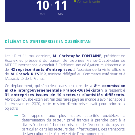
10
11
Voir sur la carte
MAI
MAI
DÉLÉGATION D’ENTREPRISES EN OUZBÉKISTAN
Les 10 et 11 mai derniers,
M. Christophe FONTAINE
, président de
Roxalex et président du conseil d’entreprises France-Ouzbékistan de
MEDEF International a conduit à Tachkent une délégation multisectorielle
de
42 représentants d’entreprises
à l’occasion de la visite officielle
de
M. Franck RIESTER
, ministre délégué au Commerce extérieur et à
l’Attractivité de la France.
Ce déplacement, qui s’inscrivait dans le cadre de la
8
commission
ème
mixte intergouvernementale France-Ouzbékistan
, a rassemblé
31 entreprises issues de 10 secteurs d’activités différents.
Alors que l’Ouzbékistan est l’un des rares pays au monde à avoir échappé à
la récession en 2020, cette mission d’entreprises avait pour principaux
objectifs :
De rappeler aux plus hautes autorités ouzbèkes la
détermination du secteur privé français à prendre part à la
diversification et à la modernisation de l’économie du pays, en
particulier dans les secteurs des infrastructures, des transports,
de l’agriculture, de l’énergie et de l’environnement.