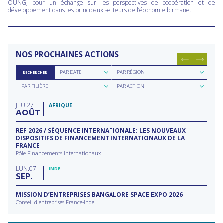
OUNG, pour un échange sur les perspectives de coopération et de
développement dans les principaux secteurs de l’économie birmane.
NOS PROCHAINES ACTIONS
Rechercher
Rechercher
PAR DATE
PAR RÉGION
RECHERCHER
par
par
Rechercher
Rechercher
date
région
PAR FILIÈRE
PAR ACTION
par
par
filière
type
JEU
27
d'action
AFRIQUE
AOÛT
REF 2026 / SÉQUENCE INTERNATIONALE: LES NOUVEAUX
DISPOSITIFS DE FINANCEMENT INTERNATIONAUX DE LA
FRANCE
Pôle Financements Internationaux
LUN
07
INDE
SEP
MISSION D’ENTREPRISES BANGALORE SPACE EXPO 2026
Conseil d'entreprises France-Inde