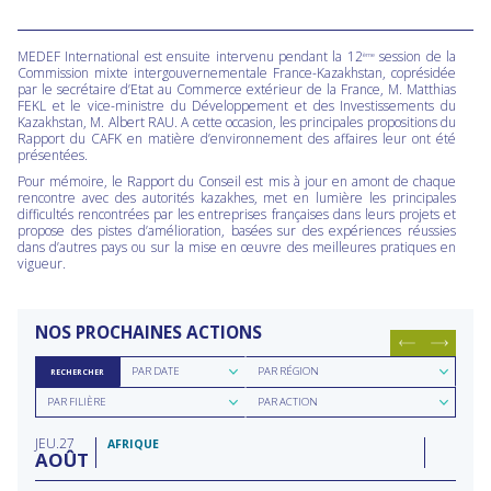
MEDEF International est ensuite intervenu pendant la 12
session de la
ème
Commission mixte intergouvernementale France-Kazakhstan, coprésidée
par le secrétaire d’Etat au Commerce extérieur de la France, M. Matthias
FEKL et le vice-ministre du Développement et des Investissements du
Kazakhstan, M. Albert RAU. A cette occasion, les principales propositions du
Rapport du CAFK en matière d’environnement des affaires leur ont été
présentées.
Pour mémoire, le Rapport du Conseil est mis à jour en amont de chaque
rencontre avec des autorités kazakhes, met en lumière les principales
difficultés rencontrées par les entreprises françaises dans leurs projets et
propose des pistes d’amélioration, basées sur des expériences réussies
dans d’autres pays ou sur la mise en œuvre des meilleures pratiques en
vigueur.
NOS PROCHAINES ACTIONS
Rechercher
Rechercher
PAR DATE
PAR RÉGION
RECHERCHER
par
par
Rechercher
Rechercher
date
région
PAR FILIÈRE
PAR ACTION
par
par
filière
type
JEU
27
d'action
AFRIQUE
AOÛT