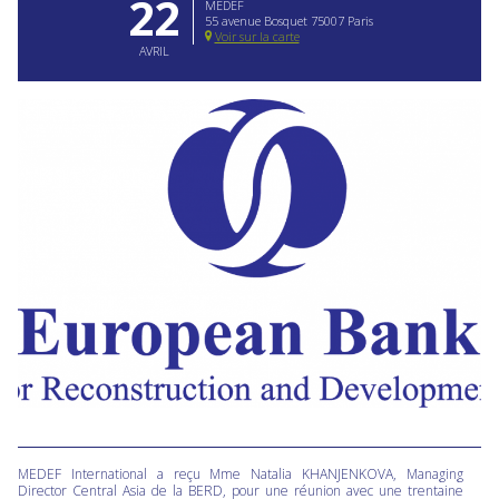
22
MEDEF
55 avenue Bosquet 75007 Paris
Voir sur la carte
AVRIL
MEDEF International a reçu Mme Natalia KHANJENKOVA, Managing
Director Central Asia de la BERD, pour une réunion avec une trentaine