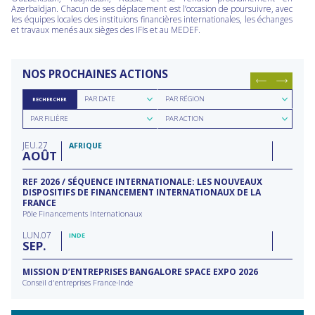
Azerbaïdjan. Chacun de ses déplacement est l’occasion de poursuivre, avec
les équipes locales des instituions financières internationales, les échanges
et travaux menés aux sièges des IFIs et au MEDEF.
NOS PROCHAINES ACTIONS
Rechercher
Rechercher
PAR DATE
PAR RÉGION
RECHERCHER
par
par
Rechercher
Rechercher
date
région
PAR FILIÈRE
PAR ACTION
par
par
filière
type
JEU
27
d'action
AFRIQUE
AOÛT
REF 2026 / SÉQUENCE INTERNATIONALE: LES NOUVEAUX
DISPOSITIFS DE FINANCEMENT INTERNATIONAUX DE LA
FRANCE
Pôle Financements Internationaux
LUN
07
INDE
SEP
MISSION D’ENTREPRISES BANGALORE SPACE EXPO 2026
Conseil d'entreprises France-Inde