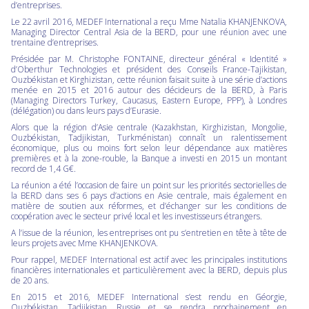
d’entreprises.
Le 22 avril 2016, MEDEF International a reçu Mme Natalia KHANJENKOVA,
Managing Director Central Asia de la BERD, pour une réunion avec une
trentaine d’entreprises.
Présidée par M. Christophe FONTAINE, directeur général « Identité »
d’Oberthur Technologies et président des Conseils France-Tajikistan,
Ouzbékistan et Kirghizistan, cette réunion faisait suite à une série d’actions
menée en 2015 et 2016 autour des décideurs de la BERD, à Paris
(Managing Directors Turkey, Caucasus, Eastern Europe, PPP), à Londres
(délégation) ou dans leurs pays d’Eurasie.
Alors que la région d’Asie centrale (Kazakhstan, Kirghizistan, Mongolie,
Ouzbékistan, Tadjikistan, Turkménistan) connaît un ralentissement
économique, plus ou moins fort selon leur dépendance aux matières
premières et à la zone-rouble, la Banque a investi en 2015 un montant
record de 1,4 G€.
La réunion a été l’occasion de faire un point sur les priorités sectorielles de
la BERD dans ses 6 pays d’actions en Asie centrale, mais également en
matière de soutien aux réformes, et d’échanger sur les conditions de
coopération avec le secteur privé local et les investisseurs étrangers.
A l’issue de la réunion, les entreprises ont pu s’entretien en tête à tête de
leurs projets avec Mme KHANJENKOVA.
Pour rappel, MEDEF International est actif avec les principales institutions
financières internationales et particulièrement avec la BERD, depuis plus
de 20 ans.
En 2015 et 2016, MEDEF International s’est rendu en Géorgie,
Ouzbékistan, Tadjikistan, Russie et se rendra prochainement en