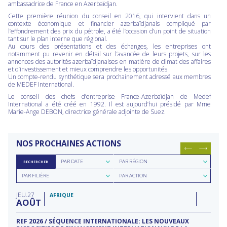
ambassadrice de France en Azerbaïdjan.
Cette première réunion du conseil en 2016, qui intervient dans un
contexte économique et financier azerbaïdjanais compliqué par
l’effondrement des prix du pétrole, a été l’occasion d’un point de situation
tant sur le plan interne que régional.
Au cours des présentations et des échanges, les entreprises ont
notamment pu revenir en détail sur l’avancée de leurs projets, sur les
annonces des autorités azerbaïdjanaises en matière de climat des affaires
et d’investissement et mieux comprendre les opportunités
Un compte-rendu synthétique sera prochainement adressé aux membres
de MEDEF International.
Le conseil des chefs d’entreprise France-Azerbaïdjan de Medef
International a été créé en 1992. Il est aujourd’hui présidé par Mme
Marie-Ange DEBON, directrice générale adjointe de Suez.
NOS PROCHAINES ACTIONS
Rechercher
Rechercher
PAR DATE
PAR RÉGION
RECHERCHER
par
par
Rechercher
Rechercher
date
région
PAR FILIÈRE
PAR ACTION
par
par
filière
type
JEU
27
d'action
AFRIQUE
AOÛT
REF 2026 / SÉQUENCE INTERNATIONALE: LES NOUVEAUX