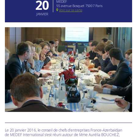
20
MEDEF
55 avenue Bosquet 75007 Paris
Voir sur la carte
JANVIER
Le 20 janvier 2016, le conseil de chefs d’entreprises France-Azerbaïdjan
de MEDEF International s’est réuni autour de Mme Aurélia BOUCHEZ,