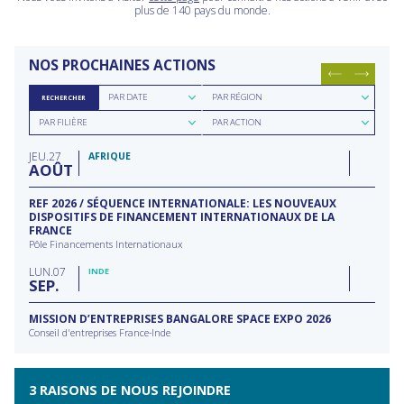
plus de 140 pays du monde.
NOS PROCHAINES ACTIONS
Rechercher
Rechercher
PAR DATE
PAR RÉGION
RECHERCHER
par
par
Rechercher
Rechercher
date
région
PAR FILIÈRE
PAR ACTION
par
par
filière
type
JEU
27
d'action
AFRIQUE
AOÛT
REF 2026 / SÉQUENCE INTERNATIONALE: LES NOUVEAUX
DISPOSITIFS DE FINANCEMENT INTERNATIONAUX DE LA
FRANCE
Pôle Financements Internationaux
LUN
07
INDE
SEP
MISSION D’ENTREPRISES BANGALORE SPACE EXPO 2026
Conseil d'entreprises France-Inde
3 RAISONS DE NOUS REJOINDRE