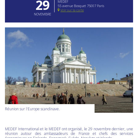
29
MEDEF
55 avenue Bosquet 75007 Paris
Voir sur la carte
NOVEMBRE
Réunion sur l'Europe scandinave.
MEDEF International et le MEDEF ont organisé, le 29 novembre dernier, une
réunion autour des ambassadeurs de France et chefs des services