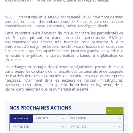
économiques en Finlande, Danemark, Suède, Norvège et Islande.
MEDEF International et le MEDEF ont organisé, le 29 novembre dernier,
une réunion autour des ambassadeurs de France et chefs des services
économiques en Finlande, Danemark, Suède, Norvège et Islande.
Cette rencontre a été l’occasion de mieux connaître les particularités de
ces 5 pays qui ont su marier éducation performante, R&D et
environnement des affaires très favorable pour permettre à leurs
entreprises d’émerger en leaders mondiaux dans l’industrie et les services
à haute valeur ajoutée, capables de tirer profit des grands enjeux tels que
l’efficacité énergétique, la transformation urbaine, la digitalisation de
l’économie.
Les échanges et partages d’expérience ont également permis de mieux
comprendre les conditions de la réussite des partenariats et de conquête
de marchés tiers. Les opportunités sont nombreuses pour les entreprises
françaises, notamment dans les secteurs de l’urbain (infrastructures,
transport, construction, aménagement du territoire et logement), de la
pêche, dans l’aéronautique, le numérique et la santé.
NOS PROCHAINES ACTIONS
Rechercher
Rechercher
PAR DATE
PAR RÉGION
RECHERCHER
par
par
Rechercher
Rechercher
date
région
PAR FILIÈRE
PAR ACTION
par
par